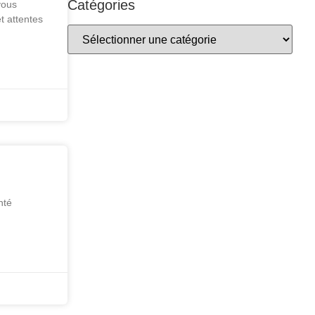
Catégories
vous
t attentes
nté