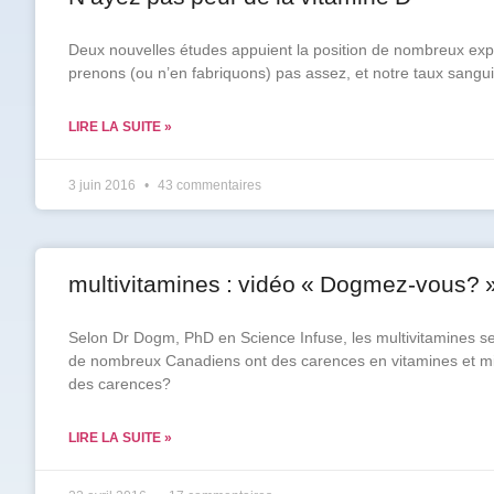
Deux nouvelles études appuient la position de nombreux expe
Prénom
*
prenons (ou n’en fabriquons) pas assez, et notre taux sangui
LIRE LA SUITE »
Courriel
*
3 juin 2016
43 commentaires
Vous
pourrez
vous
désabonner
multivitamines : vidéo « Dogmez-vous? 
en
tout
temps
Selon Dr Dogm, PhD en Science Infuse, les multivitamines s
de nombreux Canadiens ont des carences en vitamines et mi
des carences?
Je
m'abonne
!
LIRE LA SUITE »