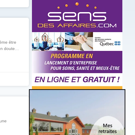
même être
’en doute…
 une