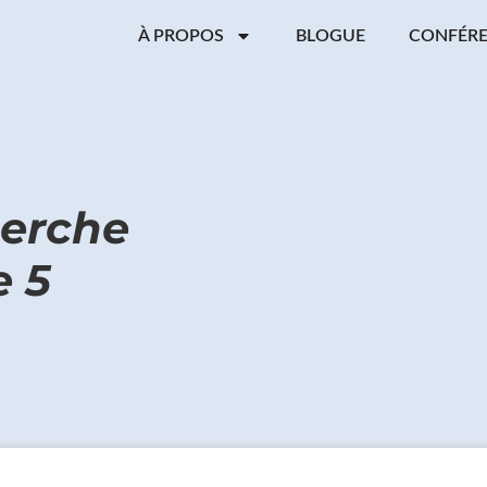
À PROPOS
BLOGUE
CONFÉR
herche
e 5