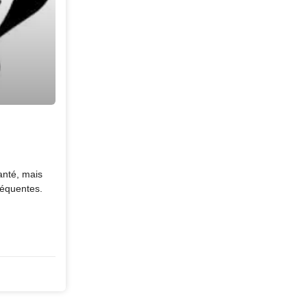
anté, mais
réquentes.