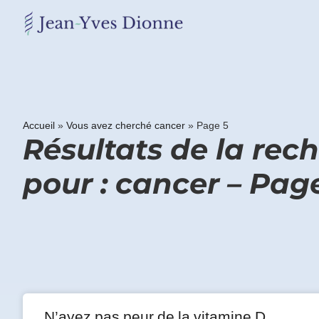
Restons
en
contact
Accueil
»
Vous avez cherché cancer
»
Page 5
Obtenez
Résultats de la rec
gratuitement
mon
pour : cancer – Pag
pdf
"BONS
GRAS,
MAUVAIS
GRAS"
en
vous
incrivant
à
mon
N’ayez pas peur de la vitamine D
infolettre.