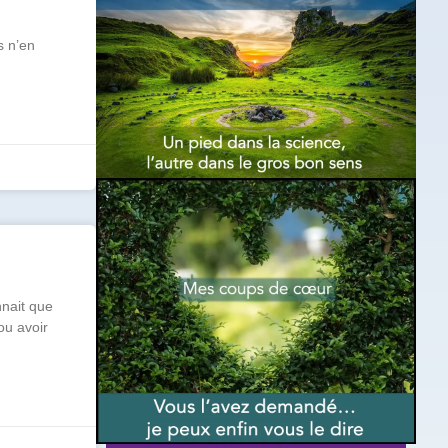
s n’en
nnait que
ou avoir