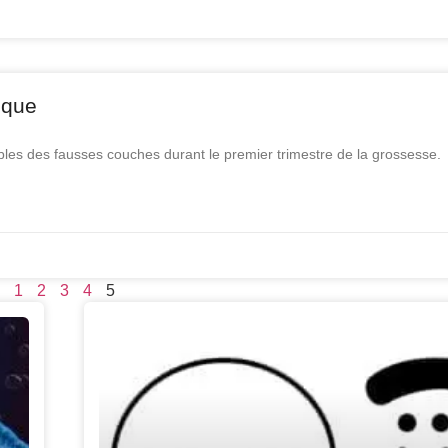
ique
bles des fausses couches durant le premier trimestre de la grossesse.
1
2
3
4
5