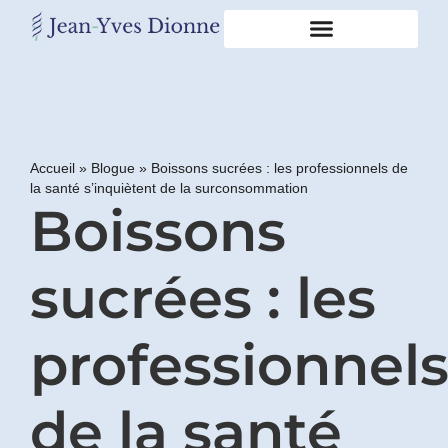
Restons
en
contact
Accueil
»
Blogue
»
Boissons sucrées : les professionnels de
la santé s’inquiètent de la surconsommation
Obtenez
Boissons
gratuitement
mon
pdf
"BONS
sucrées : les
GRAS,
MAUVAIS
GRAS"
professionnel
en
vous
incrivant
de la santé
à
mon
infolettre.