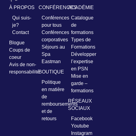
À PROPOS
CONFÉRENCES
ACADÉMIE
Qui suis-
Conférences
Catalogue
je?
pour tous
de
Contact
Conférences
formations
corporatives
Types de
Blogue
Séjours au
Formations
Coups de
Spa
Développer
coeur
Eastman
l’expertise
Avis de non-
en PSN
responsabilité
BOUTIQUE
Mise en
Politique
garde –
en matière
formations
de
RÉSEAUX
remboursements
SOCIAUX
et de
retours
Facebook
Youtube
Instagram