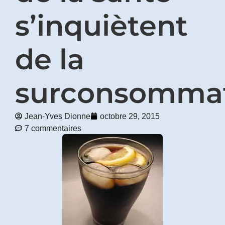
s’inquiètent
Prénom
*
de la
Courriel
*
surconsomma
Vous
pourrez
vous
Jean-Yves Dionne
octobre 29, 2015
désabonner
7 commentaires
en
tout
temps
Je
m'abonne
!