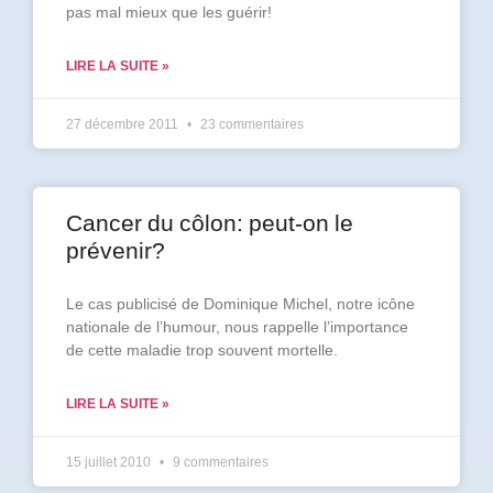
pas mal mieux que les guérir!
Prénom
LIRE LA SUITE »
*
27 décembre 2011
23 commentaires
Courriel
*
Vous
Cancer du côlon: peut-on le
pourrez
vous
prévenir?
désabonner
en
Le cas publicisé de Dominique Michel, notre icône
tout
temps
nationale de l’humour, nous rappelle l’importance
de cette maladie trop souvent mortelle.
Je
LIRE LA SUITE »
m'abonne
!
15 juillet 2010
9 commentaires