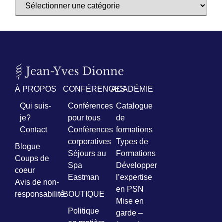
À PROPOS
CONFÉRENCES
ACADÉMIE
Qui suis-
Conférences
Catalogue
je?
pour tous
de
Contact
Conférences
formations
corporatives
Types de
Blogue
Séjours au
Formations
Coups de
Spa
Développer
coeur
Eastman
l’expertise
Avis de non-
en PSN
responsabilité
BOUTIQUE
Mise en
Politique
garde –