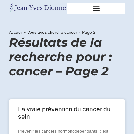
Restons
en
Accueil
»
Vous avez cherché cancer
»
Page 2
Résultats de la
contact
recherche pour :
Obtenez
gratuitement
cancer – Page 2
mon
pdf
"BONS
GRAS,
MAUVAIS
GRAS"
en
La vraie prévention du cancer du
vous
sein
incrivant
à
mon
Prévenir les cancers hormonodépendants, c’est
infolettre.