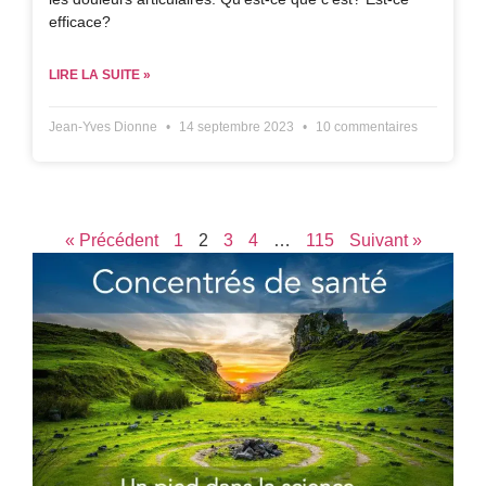
efficace?
LIRE LA SUITE »
Jean-Yves Dionne
14 septembre 2023
10 commentaires
« Précédent
1
2
3
4
…
115
Suivant »