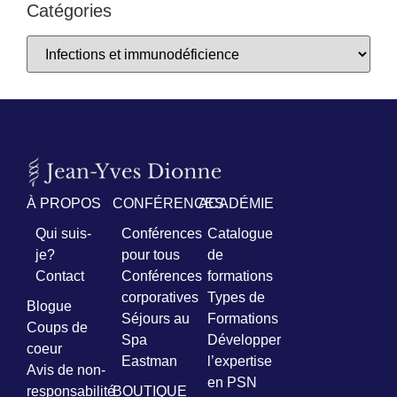
Catégories
À PROPOS
CONFÉRENCES
ACADÉMIE
Qui suis-
Conférences
Catalogue
je?
pour tous
de
Contact
Conférences
formations
corporatives
Types de
Blogue
Séjours au
Formations
Coups de
Spa
Développer
coeur
Eastman
l’expertise
Avis de non-
en PSN
responsabilité
BOUTIQUE