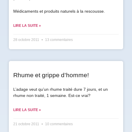
Médicaments et produits naturels à la rescousse.
Prénom
*
LIRE LA SUITE »
Courriel
28 octobre 2011
13 commentaires
*
Vous
pourrez
vous
désabonner
Rhume et grippe d’homme!
en
tout
temps
L’adage veut qu’un rhume traité dure 7 jours, et un
rhume non traité, 1 semaine. Est-ce vrai?
Je
LIRE LA SUITE »
m'abonne
!
21 octobre 2011
10 commentaires