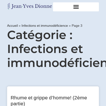
Restons
en
Accueil
»
Infections et immunodéficience
»
Page 3
Catégorie :
contact
Infections et
Obtenez
gratuitement
mon
immunodéficie
pdf
"BONS
GRAS,
MAUVAIS
GRAS"
en
vous
incrivant
Rhume et grippe d’homme! (2ème
à
mon
partie)
infolettre.