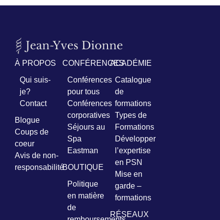
À PROPOS
CONFÉRENCES
ACADÉMIE
Qui suis-
Conférences
Catalogue
je?
pour tous
de
Contact
Conférences
formations
corporatives
Types de
Blogue
Séjours au
Formations
Coups de
Spa
Développer
coeur
Eastman
l’expertise
Avis de non-
en PSN
responsabilité
BOUTIQUE
Mise en
Politique
garde –
en matière
formations
de
RÉSEAUX
remboursements