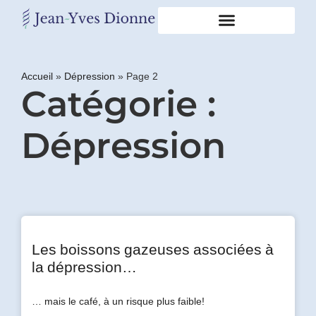
Restons
en
Accueil
»
Dépression
»
Page 2
Catégorie :
contact
Dépression
Obtenez
gratuitement
mon
pdf
"BONS
GRAS,
MAUVAIS
GRAS"
en
Les boissons gazeuses associées à
vous
la dépression…
incrivant
à
… mais le café, à un risque plus faible!
mon
infolettre.