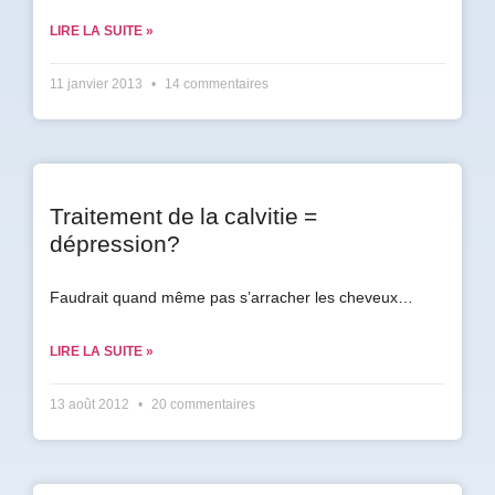
LIRE LA SUITE »
Prénom
*
11 janvier 2013
14 commentaires
Courriel
*
Vous
Traitement de la calvitie =
pourrez
dépression?
vous
désabonner
en
Faudrait quand même pas s’arracher les cheveux…
tout
temps
LIRE LA SUITE »
Je
13 août 2012
20 commentaires
m'abonne
!