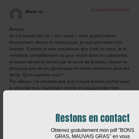
26 janvier 2017 à 4:07 am
Marie
dit :
Bonjour,
Je n’ai jamais été un « bec sucré » mais quand même,
bizarrement, depuis la ménopause, je suis plus tenté d’en
manger. Comme je suis convaincue que c’est un tueur, je le
remplace, complètement ou pour moitié dans les pâtisseries
et autres desserts sucrés par le sucre de bouleau, lequel ne
provoque pas de pic glycémique et serait même bon pour les
dents. Qu’en pensez-vous?
Par ailleurs, j’ai constaté que si je craque encore parfois pour
le chocolat noir, ma tension monte et cela perturbe mon
sommeil.
Santé
Marie
Restons en contact
Répondre
Obtenez gratuitement mon pdf "BONS
GRAS, MAUVAIS GRAS" en vous