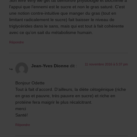
Son livre Why we get fat démontre physiologie et biochimie à
l’appui que l’ennemi est le sucre et non le gras saturé. C’est
une notion contre-intuitive que manger du gras (tout en
limitant radicalement le sucre) fait baisser le niveau de
triglycérides dans le sans, mais qui est tout à fait cohérente
avec ce qu’on sait du métabolisme humain.
Répondre
11 novembre 2016 à 5:37 pm
Jean-Yves Dionne
dit :
Bonjour Odette
Tout à fait d’accord. D’ailleurs, la diète cétogénique (riche
en gras et pauvre, très pauvre en sucre) et riche en
protéine fera maigrir le plus récalcitrant.
merci
Santé!
Répondre