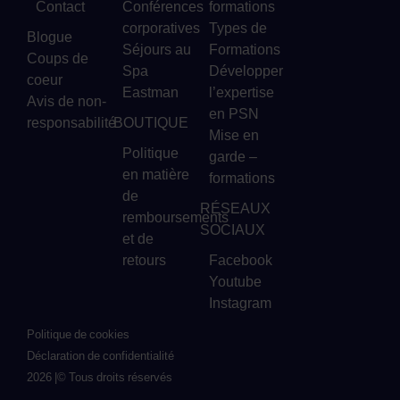
Contact
Conférences
formations
corporatives
Types de
Blogue
Séjours au
Formations
Coups de
Spa
Développer
coeur
Eastman
l’expertise
Avis de non-
en PSN
responsabilité
BOUTIQUE
Mise en
Politique
garde –
en matière
formations
de
RÉSEAUX
remboursements
SOCIAUX
et de
retours
Facebook
Youtube
Instagram
Politique de cookies
Déclaration de confidentialité
2026 |
© Tous droits réservés