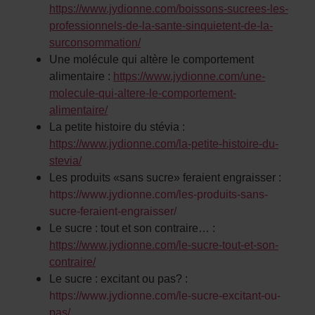
https://www.jydionne.com/boissons-sucrees-les-
professionnels-de-la-sante-sinquietent-de-la-
surconsommation/
Une molécule qui altère le comportement
alimentaire :
https://www.jydionne.com/une-
molecule-qui-altere-le-comportement-
alimentaire/
La petite histoire du stévia :
https://www.jydionne.com/la-petite-histoire-du-
stevia/
Les produits «sans sucre» feraient engraisser :
https://www.jydionne.com/les-produits-sans-
sucre-feraient-engraisser/
Le sucre : tout et son contraire… :
https://www.jydionne.com/le-sucre-tout-et-son-
contraire/
Le sucre : excitant ou pas? :
https://www.jydionne.com/le-sucre-excitant-ou-
pas/