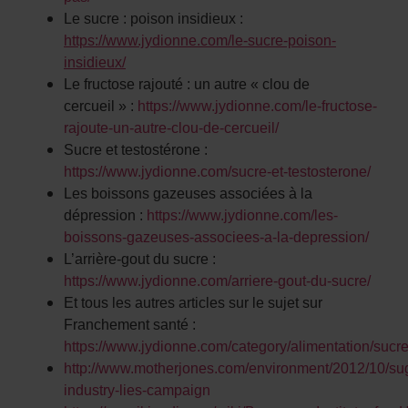
Le sucre : poison insidieux :
https://www.jydionne.com/le-sucre-poison-
insidieux/
Le fructose rajouté : un autre « clou de
cercueil » :
https://www.jydionne.com/le-fructose-
rajoute-un-autre-clou-de-cercueil/
Sucre et testostérone :
https://www.jydionne.com/sucre-et-testosterone/
Les boissons gazeuses associées à la
dépression :
https://www.jydionne.com/les-
boissons-gazeuses-associees-a-la-depression/
L’arrière-gout du sucre :
https://www.jydionne.com/arriere-gout-du-sucre/
Et tous les autres articles sur le sujet sur
Franchement santé :
https://www.jydionne.com/category/alimentation/sucre
http://www.motherjones.com/environment/2012/10/su
industry-lies-campaign