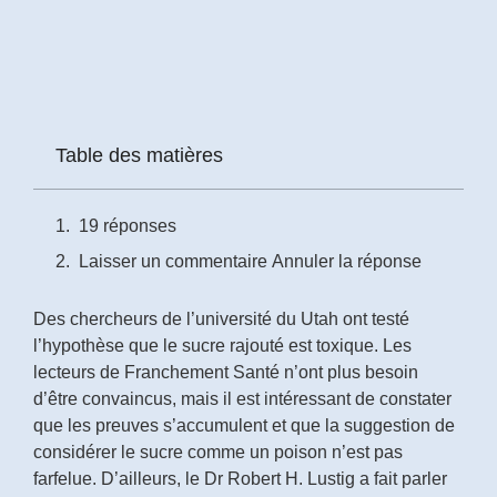
Prénom
*
Courriel
Table des matières
*
Vous
19 réponses
pourrez
vous
Laisser un commentaire Annuler la réponse
désabonner
en
tout
Des chercheurs de l’université du Utah ont testé
temps
l’hypothèse que le sucre rajouté est toxique. Les
lecteurs de Franchement Santé n’ont plus besoin
Je
d’être convaincus, mais il est intéressant de constater
m'abonne
que les preuves s’accumulent et que la suggestion de
!
considérer le sucre comme un poison n’est pas
farfelue. D’ailleurs, le Dr Robert H. Lustig a fait parler