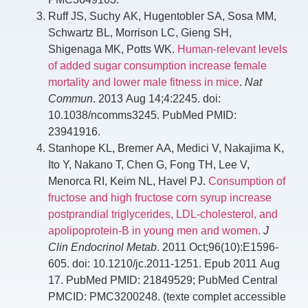
Ruff JS, Suchy AK, Hugentobler SA, Sosa MM,
Schwartz BL, Morrison LC, Gieng SH,
Shigenaga MK, Potts WK.
Human-relevant levels
of added sugar consumption increase female
mortality and lower male fitness in mice
.
Nat
Commun
. 2013 Aug 14;4:2245. doi:
10.1038/ncomms3245. PubMed PMID:
23941916.
Stanhope KL, Bremer AA, Medici V, Nakajima K,
Ito Y, Nakano T, Chen G, Fong TH, Lee V,
Menorca RI, Keim NL, Havel PJ.
Consumption of
fructose and high fructose corn syrup increase
postprandial triglycerides, LDL-cholesterol, and
apolipoprotein-B in young men and women.
J
Clin Endocrinol Metab
. 2011 Oct;96(10):E1596-
605. doi: 10.1210/jc.2011-1251. Epub 2011 Aug
17. PubMed PMID: 21849529; PubMed Central
PMCID: PMC3200248. (texte complet accessible