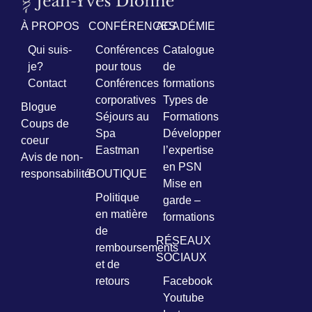
À PROPOS
CONFÉRENCES
ACADÉMIE
Qui suis-
Conférences
Catalogue
je?
pour tous
de
Contact
Conférences
formations
corporatives
Types de
Blogue
Séjours au
Formations
Coups de
Spa
Développer
coeur
Eastman
l’expertise
Avis de non-
en PSN
responsabilité
BOUTIQUE
Mise en
Politique
garde –
en matière
formations
de
RÉSEAUX
remboursements
SOCIAUX
et de
retours
Facebook
Youtube