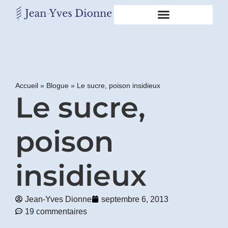
Restons
en
contact
Accueil
»
Blogue
»
Le sucre, poison insidieux
Le sucre,
Obtenez
gratuitement
mon
pdf
poison
"BONS
GRAS,
MAUVAIS
insidieux
GRAS"
en
vous
incrivant
Jean-Yves Dionne
septembre 6, 2013
à
19 commentaires
mon
infolettre.