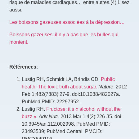
risque de maladies cardiaques… entre autres.(4) Lisez
aussi:
Les boissons gazeuses associées à la dépression…
Boissons gazeuses: il n’y a pas que les bulles qui
montent.
Références:
Lustig RH, Schmidt LA, Brindis CD.
Public
health: The toxic truth about sugar.
Nature
. 2012
Feb 1;482(7383):27-9. doi:10.1038/482027a.
PubMed PMID: 22297952.
Lustig RH.
Fructose: it’s « alcohol without the
buzz »
.
Adv Nutr
. 2013 Mar 1;4(2):226-35. doi:
10.3945/an.112.002998. PubMed PMID:
23493539; PubMed Central PMCID:
PMC3649103.