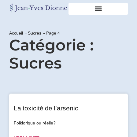
Restons
en
Accueil
»
Sucres
»
Page 4
Catégorie :
contact
Sucres
Obtenez
gratuitement
mon
pdf
"BONS
GRAS,
MAUVAIS
GRAS"
en
La toxicité de l’arsenic
vous
incrivant
Folklorique ou réelle?
à
mon
infolettre.