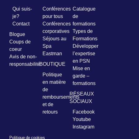
Qui suis-
Conférences
Catalogue
je?
pour tous
de
Contact
Conférences
formations
corporatives
Types de
Blogue
Séjours au
Formations
Coups de
Spa
Développer
coeur
Eastman
l’expertise
Avis de non-
en PSN
responsabilité
BOUTIQUE
Mise en
Politique
garde –
en matière
formations
de
RÉSEAUX
remboursements
SOCIAUX
et de
retours
Facebook
Youtube
Instagram
Politique de cookies