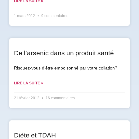
LIRE LA SUITE »
Prénom
1 mars 2012
9 commentaires
*
Courriel
*
De l’arsenic dans un produit santé
Vous
pourrez
Risquez-vous d’être empoisonné par votre collation?
vous
désabonner
en
LIRE LA SUITE »
tout
temps
21 février 2012
16 commentaires
Je
m'abonne
!
Diète et TDAH