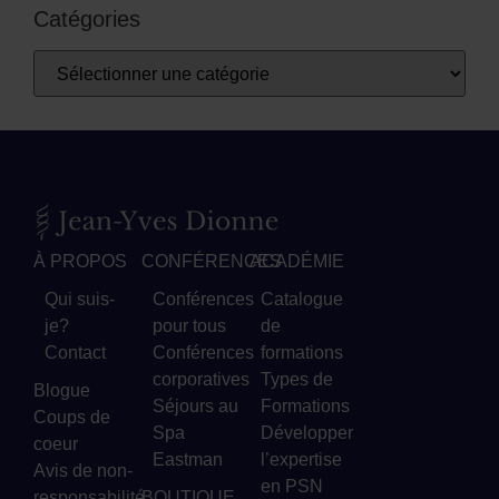
Catégories
À PROPOS
CONFÉRENCES
ACADÉMIE
Qui suis-
Conférences
Catalogue
je?
pour tous
de
Contact
Conférences
formations
corporatives
Types de
Blogue
Séjours au
Formations
Coups de
Spa
Développer
coeur
Eastman
l’expertise
Avis de non-
en PSN
responsabilité
BOUTIQUE