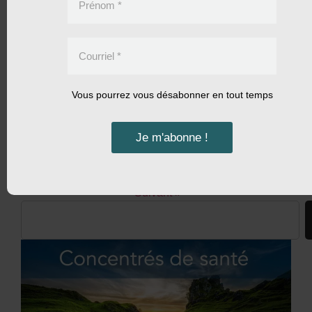
On grandit, on s’adjoint des collaborateurs, on devient
Prénom
*
radioweb hebdomadaire, ou podcast ou baladodiffusion,
pour votre plaisir et votre santé!
Courriel
*
LIRE LA SUITE »
Vous pourrez vous désabonner en tout temps
Jean-Yves Dionne
17 octobre 2019
24 commentaires
Je m'abonne !
« Précédent
1
…
4
5
6
7
8
…
115
Suivant »