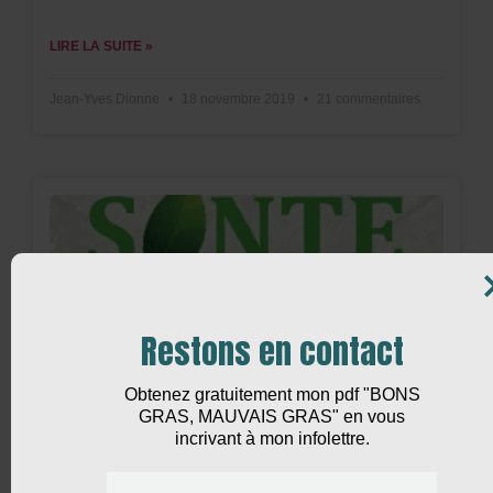
LIRE LA SUITE »
Jean-Yves Dionne
18 novembre 2019
21 commentaires
Restons en contact
Obtenez gratuitement mon pdf "BONS
GRAS, MAUVAIS GRAS" en vous
incrivant à mon infolettre.
Franchement Santé devient Podcast!