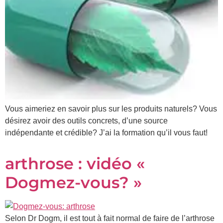
Prénom
*
Courriel
*
Vous
pourrez
Vous aimeriez en savoir plus sur les produits naturels? Vous
vous
désabonner
désirez avoir des outils concrets, d’une source
en
indépendante et crédible? J’ai la formation qu’il vous faut!
tout
temps
arthrose : vidéo «
Je
Dogmez-vous? »
m'abonne
!
Selon Dr Dogm, il est tout à fait normal de faire de l’arthrose