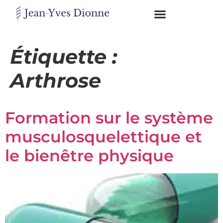
Restons
en
Étiquette :
contact
Arthrose
Obtenez
gratuitement
Formation sur le système
mon
pdf
musculosquelettique et
"BONS
GRAS,
le bienêtre physique
MAUVAIS
GRAS"
en
vous
incrivant
à
mon
infolettre.