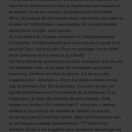
faire sentir doucement lorsque je descendais les escaliers à
la maison. Et de jour en jour, la douleur s’est accentuée.
Alors, j’ai essayé de me masser avec une crème qui calme la
douleur et l’inflammation, sans succès. Je me suis fait des
applications d’argile, sans succès.
Je suis allée à la Clinique consulter car c’était intolérable.
L’Urgentiste m’a fait une ponction sous l’os pour savoir s’il y
avait de l’eau, sans succès. Pour me soulager, il m’a infiltré
de la cortisone et m’a prescrit du Dilodid.
J’ai dû y retourner quelques jours plus tard parce que lors de
ma première visite, je lui avait fait remarquer que j’avais
beaucoup d’enflure en haut du genou. Il a dit que cela
s’appelait des »bourses ». Alors, il a refait la même chose
que la première fois. De la ponction, il a retiré un peu de
liquide inflammatoire et il m’a injecté de la cortisone. À sa
suggestion, je mets des sachets de gel congelés. Cela
apaise ma douleur. Par contre mes 2 »bourses » restent
enflées et je continue de prendre le Dilodid, au besoin.
Je ne sais pas si j’ai tort ou raison. Mais j’ai l’impression que
je ne suis pas soignée adéquatement ??? Avez-vous
quelque chose à me suggérer pour améliorer davantage ma