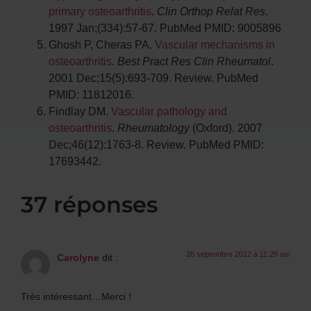
primary osteoarthritis
.
Clin Orthop
Relat Res
.
1997 Jan;(334):57-67. PubMed PMID: 9005896
Ghosh P, Cheras PA.
Vascular mechanisms in
osteoarthritis
.
Best Pract Res Clin
Rheumatol
.
2001 Dec;15(5):693-709. Review. PubMed
PMID: 11812016.
Findlay DM.
Vascular pathology and
osteoarthritis
.
Rheumatology
(Oxford). 2007
Dec;46(12):1763-8. Review. PubMed PMID:
17693442.
37 réponses
28 septembre 2012 à 11:29 am
Carolyne
dit :
Très intéressant…Merci !