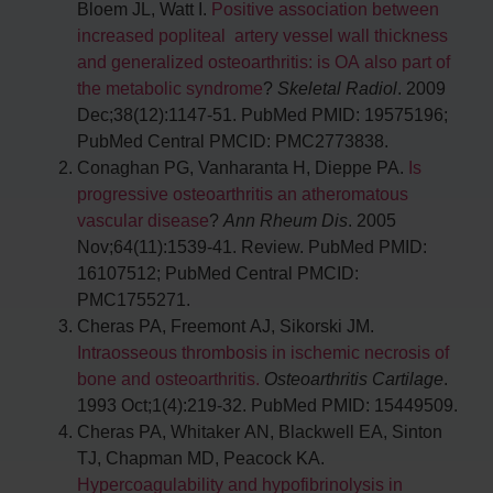
Bloem JL, Watt I.
Positive association between
increased popliteal artery vessel wall thickness
and generalized osteoarthritis: is OA also part of
the metabolic syndrome
?
Skeletal Radiol
. 2009
Dec;38(12):1147-51. PubMed PMID: 19575196;
PubMed Central PMCID: PMC2773838.
Conaghan PG, Vanharanta H, Dieppe PA.
Is
progressive osteoarthritis an atheromatous
vascular disease
?
Ann Rheum Dis
. 2005
Nov;64(11):1539-41. Review. PubMed PMID:
16107512; PubMed Central PMCID:
PMC1755271.
Cheras PA, Freemont AJ, Sikorski JM.
Intraosseous thrombosis in ischemic necrosis of
bone and osteoarthritis.
Osteoarthritis Cartilage
.
1993 Oct;1(4):219-32. PubMed PMID: 15449509.
Cheras PA, Whitaker AN, Blackwell EA, Sinton
TJ, Chapman MD, Peacock KA.
Hypercoagulability and hypofibrinolysis in