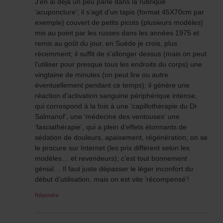
J’en ai déjà un peu parlé dans la rubrique
‘acuponcture’; il s’agit d’un tapis (format 45X70cm par
exemple) couvert de petits picots (plusieurs modèles)
mis au point par les russes dans les années 1975 et
remis au goût du jour, en Suède je crois, plus
récemment; il suffit de s’allonger dessus (mais on peut
l’utiliser pour presque tous les endroits du corps) une
vingtaine de minutes (on peut lire ou autre
éventuellement pendant ce temps); il génère une
réaction d’activation sanguine périphérique intense,
qui correspond à la fois à une ‘capillothérapie du Dr
Salmanof’, une ‘médecine des ventouses’ une
‘fasciathérapie’, qui a plein d’effets étonnants de
sédation de douleurs, apaisement, régénération; on se
le procure sur Internet (les prix diffèrent selon les
modèles… et revendeurs); c’est tout bonnement
génial… Il faut juste dépasser le léger inconfort du
début d’utilisation, mais on est vite ‘récompensé’!
Répondre