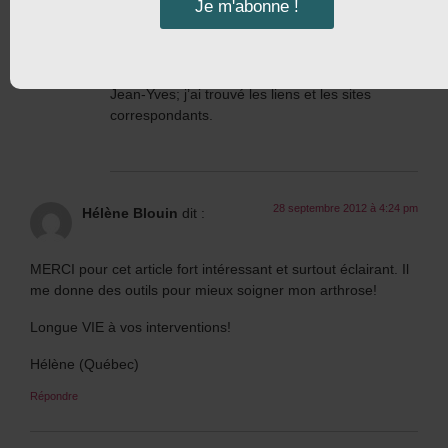
Je m'abonne !
3 octobre 2012 à 11:42
Richard Bourret
am
dit :
Merci Laurence pour le renvoi à l’article de
Jean-Yves; j’ai trouvé les liens et les sites
correspondants.
28 septembre 2012 à 4:24 pm
Hélène Blouin
dit :
MERCI pour cet article fort intéressant et surtout éclairant. Il
me donne des outils pour mieux soigner mon arthrose!
Longue VIE à vos interventions!
Hélène (Québec)
Répondre