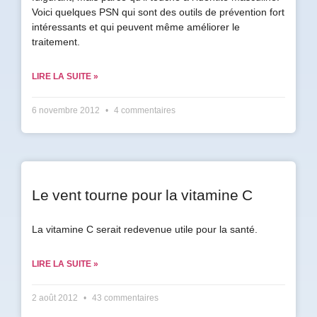
Voici quelques PSN qui sont des outils de prévention fort
intéressants et qui peuvent même améliorer le
Prénom
traitement.
*
LIRE LA SUITE »
Courriel
*
6 novembre 2012
4 commentaires
Vous
pourrez
vous
désabonner
en
Le vent tourne pour la vitamine C
tout
temps
La vitamine C serait redevenue utile pour la santé.
Je
LIRE LA SUITE »
m'abonne
!
2 août 2012
43 commentaires