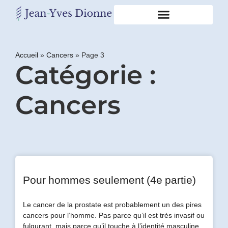
Restons
en
Accueil
»
Cancers
»
Page 3
Catégorie :
contact
Cancers
Obtenez
gratuitement
mon
pdf
"BONS
GRAS,
MAUVAIS
GRAS"
en
Pour hommes seulement (4e partie)
vous
incrivant
Le cancer de la prostate est probablement un des pires
à
cancers pour l’homme. Pas parce qu’il est très invasif ou
mon
fulgurant, mais parce qu’il touche à l’identité masculine.
infolettre.