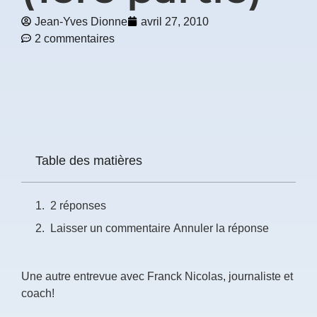
Jean-Yves Dionne
avril 27, 2010
Prénom
2 commentaires
*
Courriel
*
Vous
pourrez
vous
Table des matières
désabonner
en
tout
2 réponses
temps
Laisser un commentaire Annuler la réponse
Je
m'abonne
Une autre entrevue avec Franck Nicolas, journaliste et
!
coach!