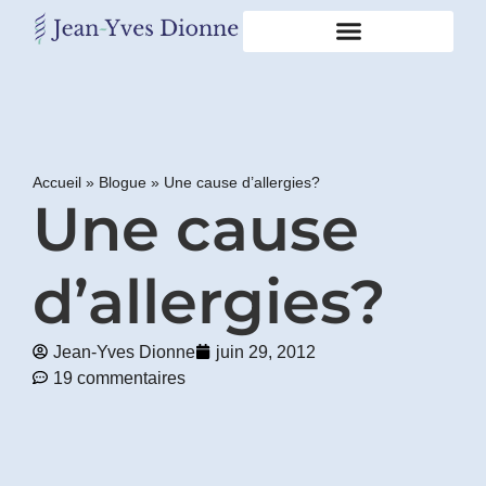
Restons
en
contact
Accueil
»
Blogue
»
Une cause d’allergies?
Une cause
Obtenez
gratuitement
mon
pdf
d’allergies?
"BONS
GRAS,
MAUVAIS
Jean-Yves Dionne
juin 29, 2012
GRAS"
19 commentaires
en
vous
incrivant
à
mon
infolettre.