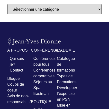
À PROPOS
CONFÉRENCES
ACADÉMIE
Qui suis-
Conférences
Catalogue
je?
pour tous
de
Contact
Conférences
formations
corporatives
Types de
Blogue
Séjours au
Formations
Coups de
Spa
Développer
coeur
Eastman
l’expertise
Avis de non-
en PSN
responsabilité
BOUTIQUE
Mise en