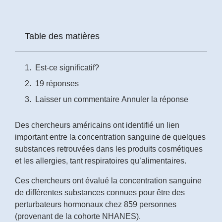
Prénom
*
Table des matières
Courriel
Est-ce significatif?
*
19 réponses
Vous
Laisser un commentaire Annuler la réponse
pourrez
vous
désabonner
Des chercheurs américains ont identifié un lien
en
important entre la concentration sanguine de quelques
tout
temps
substances retrouvées dans les produits cosmétiques
et les allergies, tant respiratoires qu’alimentaires.
Je
Ces chercheurs ont évalué la concentration sanguine
m'abonne
de différentes substances connues pour être des
!
perturbateurs hormonaux chez 859 personnes
(provenant de la cohorte NHANES).