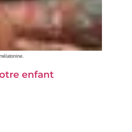
 mélatonine.
otre enfant