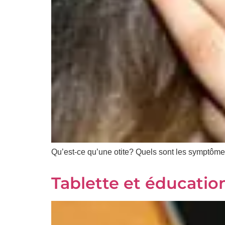
Prénom
*
Courriel
*
Vous
pourrez
vous
désabonner
en
tout
temps
Qu’est-ce qu’une otite? Quels sont les symptômes 
Je
Tablette et éducatio
m'abonne
!