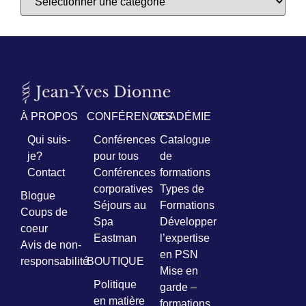
À PROPOS
CONFÉRENCES
ACADÉMIE
Qui suis-
Conférences
Catalogue
je?
pour tous
de
Contact
Conférences
formations
corporatives
Types de
Blogue
Séjours au
Formations
Coups de
Spa
Développer
coeur
Eastman
l’expertise
Avis de non-
en PSN
responsabilité
BOUTIQUE
Mise en
Politique
garde –
en matière
formations