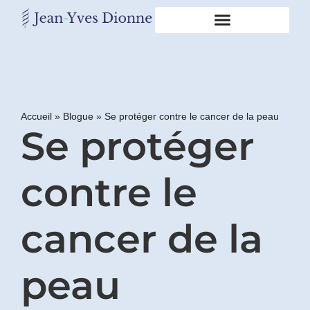
Restons
en
contact
Accueil
»
Blogue
»
Se protéger contre le cancer de la peau
Se protéger
Obtenez
gratuitement
mon
pdf
contre le
"BONS
GRAS,
MAUVAIS
cancer de la
GRAS"
en
vous
peau
incrivant
à
mon
infolettre.