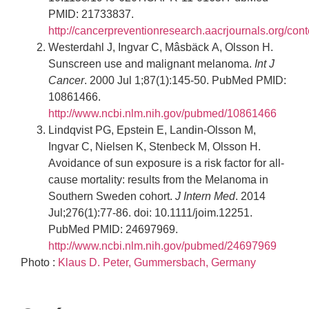
PMID: 21733837.
http://cancerpreventionresearch.aacrjournals.org/cont
Westerdahl J, Ingvar C, Mâsbäck A, Olsson H.
Sunscreen use and malignant melanoma.
Int J
Cancer
. 2000 Jul 1;87(1):145-50. PubMed PMID:
10861466.
http://www.ncbi.nlm.nih.gov/pubmed/10861466
Lindqvist PG, Epstein E, Landin-Olsson M,
Ingvar C, Nielsen K, Stenbeck M, Olsson H.
Avoidance of sun exposure is a risk factor for all-
cause mortality: results from the Melanoma in
Southern Sweden cohort.
J Intern Med
. 2014
Jul;276(1):77-86. doi: 10.1111/joim.12251.
PubMed PMID: 24697969.
http://www.ncbi.nlm.nih.gov/pubmed/24697969
Photo :
Klaus D. Peter, Gummersbach, Germany