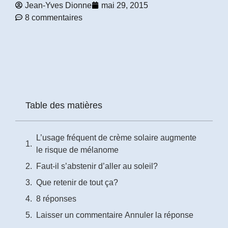
Jean-Yves Dionne
mai 29, 2015
8 commentaires
Prénom
*
Courriel
*
Vous
Table des matières
pourrez
vous
désabonner
en
L’usage fréquent de crème solaire augmente
tout
le risque de mélanome
temps
Faut-il s’abstenir d’aller au soleil?
Je
Que retenir de tout ça?
m'abonne
8 réponses
!
Laisser un commentaire Annuler la réponse