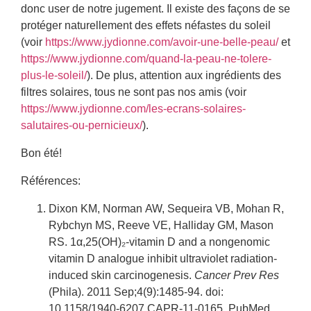
donc user de notre jugement. Il existe des façons de se
protéger naturellement des effets néfastes du soleil
(voir
https://www.jydionne.com/avoir-une-belle-peau/
et
https://www.jydionne.com/quand-la-peau-ne-tolere-
plus-le-soleil/
). De plus, attention aux ingrédients des
filtres solaires, tous ne sont pas nos amis (voir
https://www.jydionne.com/les-ecrans-solaires-
salutaires-ou-pernicieux/
).
Bon été!
Références:
Dixon KM, Norman AW, Sequeira VB, Mohan R,
Rybchyn MS, Reeve VE, Halliday GM, Mason
RS. 1α,25(OH)₂-vitamin D and a nongenomic
vitamin D analogue inhibit ultraviolet radiation-
induced skin carcinogenesis.
Cancer Prev Res
(Phila). 2011 Sep;4(9):1485-94. doi:
10.1158/1940-6207.CAPR-11-0165. PubMed