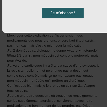
Répondre
Je m'abonne !
3 septembre 2011 à 3:08 pm
claudette leboeuf
dit :
Merci pour cette explication de l’hypertension, des
médicaments que nous prenons, encore faut-il tout saisir…
pas mon cas mais c’est le mien pour la médication.
J’ai 2 données : cardiologue me donne Avapro + metoprolol
50mg 1/2 par jr ; mon médecin est contre le metoprolol mais
pour Avalide.
J’ai vu une cardiologue il y a 3 ans à cause d’une syncope, je
la revois annuellement et ne change pas la dose, tout
semble sous contrôle mais ça ne me rassure pas lorsque
mon médecin me répète qu’il préfère un diurétique.
Ce n’est pas bien mais je le prends un soir sur 2… Avapro
tous les soirs.
J’aurais une autre question : où trouver les renseignements
sur les suppléments naturels qui conviennent avec notre
médication et le bon moment de les prendre, pas évident…