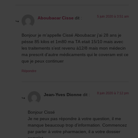
5 juin 2020 à 3:51 am
Aboubacar Cisse
dit :
Bonjour je m’appelle Cissé Aboubacar j’ai 28 ans je
pésse 85 kilos et 1m80 ma TA etait 15/10 mais avec
les traitements s’est revenu à12/8 mais mon médecin
ma prescrit d’autre médicaments qui le coveram est ce
que je peux continuer
Répondre
8 juin 2020 à 7:12 pm
Jean-Yves Dionne
dit :
Bonjour Cissé
Je ne peux pas répondre à votre question, il me
manque beaucoup trop d’information. Commencez
par parler à votre pharmacien, il a votre dossier
complet