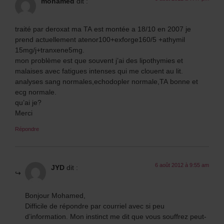
mohamed
dit :
traité par deroxat ma TA est montée a 18/10 en 2007 je
prend actuellement atenor100+exforge160/5 +athymil
15mg/j+tranxene5mg.
mon problème est que souvent j’ai des lipothymies et
malaises avec fatigues intenses qui me clouent au lit.
analyses sang normales,echodopler normale,TA bonne et
ecg normale.
qu’ai je?
Merci
Répondre
6 août 2012 à 9:55 am
JYD
dit :
Bonjour Mohamed,
Difficile de répondre par courriel avec si peu
d’information. Mon instinct me dit que vous souffrez peut-