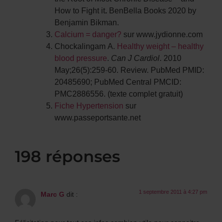
How to Fight it
.
BenBella Books 2020 by
Benjamin Bikman.
Calcium = danger?
sur www.jydionne.com
Chockalingam A.
Healthy weight – healthy
blood pressure
.
Can J Cardiol
. 2010
May;26(5):259-60. Review. PubMed PMID:
20485690; PubMed Central PMCID:
PMC2886556. (texte complet gratuit)
Fiche Hypertension
sur
www.passeportsante.net
198 réponses
1 septembre 2011 à 4:27 pm
Marc G
dit :