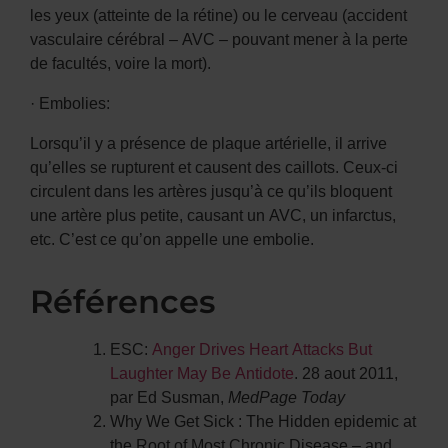
les yeux (atteinte de la rétine) ou le cerveau (accident
vasculaire cérébral – AVC – pouvant mener à la perte
de facultés, voire la mort).
· Embolies:
Lorsqu’il y a présence de plaque artérielle, il arrive
qu’elles se rupturent et causent des caillots. Ceux-ci
circulent dans les artères jusqu’à ce qu’ils bloquent
une artère plus petite, causant un AVC, un infarctus,
etc. C’est ce qu’on appelle une embolie.
Références
ESC:
Anger Drives Heart Attacks But
Laughter May Be Antidote
. 28 aout 2011,
par Ed Susman,
MedPage Today
Why We Get Sick : The Hidden epidemic at
the Root of Most Chronic Disease – and