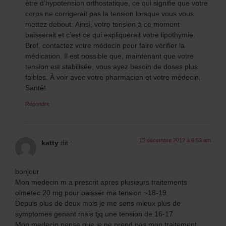
être d’hypotension orthostatique, ce qui signifie que votre
corps ne corrigerait pas la tension lorsque vous vous
mettez debout. Ainsi, votre tension à ce moment
baisserait et c’est ce qui expliquerait votre lipothymie.
Bref, contactez votre médecin pour faire vérifier la
médication. Il est possible que, maintenant que votre
tension est stabilisée, vous ayez besoin de doses plus
faibles. À voir avec votre pharmacien et votre médecin.
Santé!
Répondre
15 décembre 2012 à 6:53 am
katty
dit :
bonjour
Mon medecin m a prescrit apres plusieurs traitements
olmetec 20 mg pour baisser ma tension ~18-19
Depuis plus de deux mois je me sens mieux plus de
symptomes genant mais tjq une tension de 16-17
Mon medecin pense que je ne prend pas mon traitement