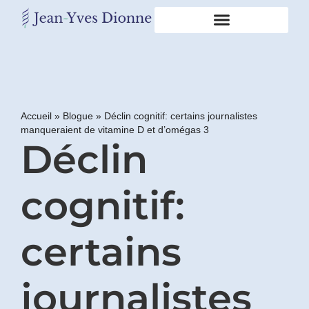
Restons
en
contact
Accueil
»
Blogue
»
Déclin cognitif: certains journalistes
manqueraient de vitamine D et d’omégas 3
Obtenez
Déclin
gratuitement
mon
pdf
"BONS
cognitif:
GRAS,
MAUVAIS
GRAS"
certains
en
vous
incrivant
journalistes
à
mon
infolettre.