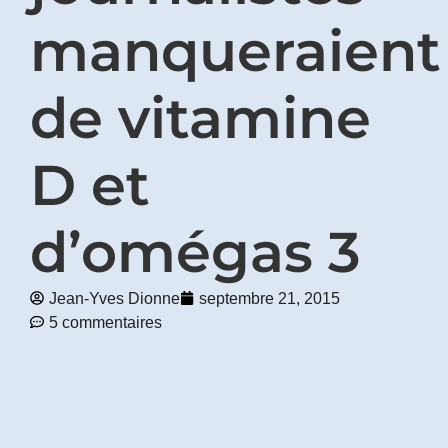
manqueraient
Prénom
*
de vitamine
Courriel
*
D et
Vous
pourrez
vous
d’omégas 3
désabonner
en
tout
temps
Jean-Yves Dionne
septembre 21, 2015
5 commentaires
Je
m'abonne
!