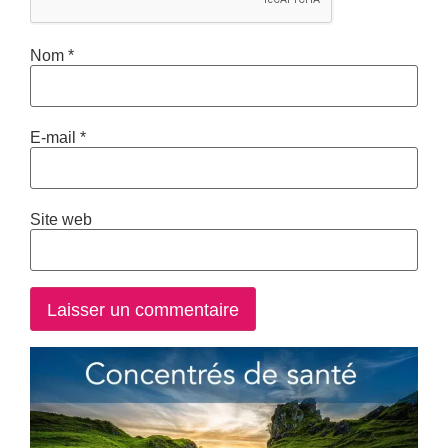
Nom
*
E-mail
*
Site web