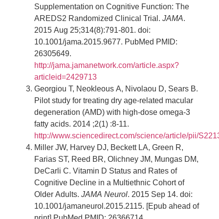
Supplementation on Cognitive Function: The
AREDS2 Randomized Clinical Trial.
JAMA
.
2015 Aug 25;314(8):791-801. doi:
10.1001/jama.2015.9677. PubMed PMID:
26305649.
http://jama.jamanetwork.com/article.aspx?
articleid=2429713
Georgiou T, Neokleous A, Nivolaou D, Sears B.
Pilot study for treating dry age-related macular
degeneration (AMD) with high-dose omega-3
fatty acids. 2014 ;2(1) :8-11.
http://www.sciencedirect.com/science/article/pii/S
Miller JW, Harvey DJ, Beckett LA, Green R,
Farias ST, Reed BR, Olichney JM, Mungas DM,
DeCarli C. Vitamin D Status and Rates of
Cognitive Decline in a Multiethnic Cohort of
Older Adults.
JAMA Neurol
. 2015 Sep 14. doi:
10.1001/jamaneurol.2015.2115. [Epub ahead of
print] PubMed PMID: 26366714.