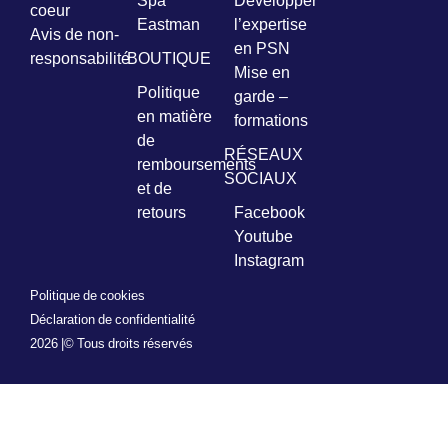
Spa
Développer
coeur
Eastman
l’expertise
Avis de non-
en PSN
responsabilité
BOUTIQUE
Mise en
Politique
garde –
en matière
formations
de
RÉSEAUX
remboursements
SOCIAUX
et de
retours
Facebook
Youtube
Instagram
Politique de cookies
Déclaration de confidentialité
2026 |
© Tous droits réservés