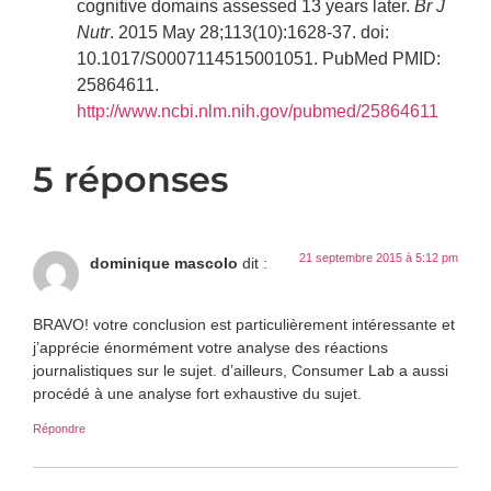
cognitive domains assessed 13 years later.
Br J
Nutr
. 2015 May 28;113(10):1628-37. doi:
10.1017/S0007114515001051. PubMed PMID:
25864611.
http://www.ncbi.nlm.nih.gov/pubmed/25864611
5 réponses
21 septembre 2015 à 5:12 pm
dominique mascolo
dit :
BRAVO! votre conclusion est particulièrement intéressante et
j’apprécie énormément votre analyse des réactions
journalistiques sur le sujet. d’ailleurs, Consumer Lab a aussi
procédé à une analyse fort exhaustive du sujet.
Répondre