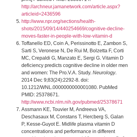
http://archneur.jamanetwork.com/article.aspx?
articleid=2436596
http://www.npr.org/sections/health-
shots/2015/09/14/440254669/cognitive-decline-
moves-faster-in-people-with-low-vitamin-d
Toffanello ED, Coin A, Perissinotto E, Zambon S,
Sarti S, Veronese N, De Rui M, Bolzetta F, Corti
MC, Crepaldi G, Manzato E, Sergi G. Vitamin D
deficiency predicts cognitive decline in older men
and women: The Pro.V.A. Study.
Neurology
.
2014 Dec 9;83(24):2292-8. doi:
10.1212/WNL.0000000000001080. PubMed
PMID: 25378671.
http://www.ncbi.nlm.nih.gov/pubmed/25378671
Assmann KE, Touvier M, Andreeva VA,
Deschasaux M, Constans T, Hercberg S, Galan
P, Kesse-Guyot E. Midlife plasma vitamin D
concentrations and performance in different