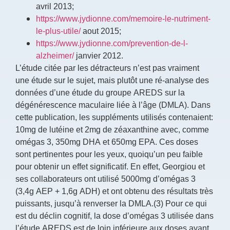
avril 2013;
https://www.jydionne.com/memoire-le-nutriment-
le-plus-utile/
aout 2015;
https://www.jydionne.com/prevention-de-l-
alzheimer/
janvier 2012.
L’étude citée par les détracteurs n’est pas vraiment
une étude sur le sujet, mais plutôt une ré-analyse des
données d’une étude du groupe AREDS sur la
dégénérescence maculaire liée à l’âge (DMLA). Dans
cette publication, les suppléments utilisés contenaient:
10mg de lutéine et 2mg de zéaxanthine avec, comme
omégas 3, 350mg DHA et 650mg EPA. Ces doses
sont pertinentes pour les yeux, quoiqu’un peu faible
pour obtenir un effet significatif. En effet, Georgiou et
ses collaborateurs ont utilisé 5000mg d’omégas 3
(3,4g AEP + 1,6g ADH) et ont obtenu des résultats très
puissants, jusqu’à renverser la DMLA.(3) Pour ce qui
est du déclin cognitif, la dose d’omégas 3 utilisée dans
l’étude AREDS est de loin inférieure aux doses ayant