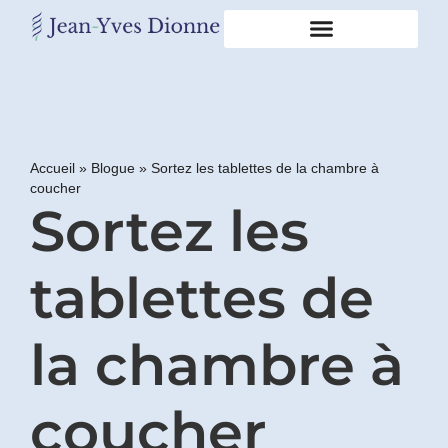
Restons
en
contact
Accueil
»
Blogue
»
Sortez les tablettes de la chambre à
coucher
Obtenez
Sortez les
gratuitement
mon
pdf
"BONS
tablettes de
GRAS,
MAUVAIS
GRAS"
la chambre à
en
vous
incrivant
coucher
à
mon
infolettre.