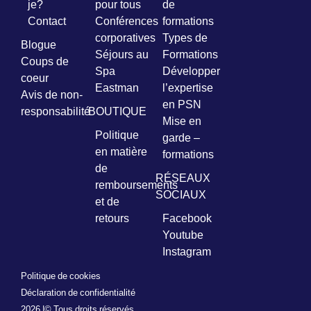
je?
pour tous
de
Contact
Conférences
formations
corporatives
Types de
Blogue
Séjours au
Formations
Coups de
Spa
Développer
coeur
Eastman
l’expertise
Avis de non-
en PSN
responsabilité
BOUTIQUE
Mise en
Politique
garde –
en matière
formations
de
RÉSEAUX
remboursements
SOCIAUX
et de
retours
Facebook
Youtube
Instagram
Politique de cookies
Déclaration de confidentialité
2026 |
© Tous droits réservés