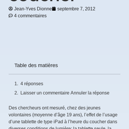
Jean-Yves Dionne
septembre 7, 2012
Prénom
4 commentaires
*
Courriel
*
Vous
pourrez
vous
Table des matières
désabonner
en
tout
4 réponses
temps
Laisser un commentaire Annuler la réponse
Je
Des chercheurs ont mesuré, chez des jeunes
m'abonne
!
volontaires (moyenne d’âge 19 ans), l’effet de l’usage
d’une tablette de type iPad à l’heure du coucher dans
diverses conditions de lumière: la tablette seule, la