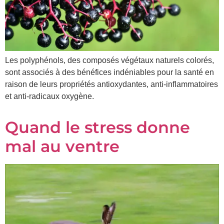
Prénom
*
Les polyphénols, des composés végétaux naturels colorés,
Courriel
*
sont associés à des bénéfices indéniables pour la santé en
raison de leurs propriétés antioxydantes, anti-inflammatoires
Vous
et anti-radicaux oxygène.
pourrez
vous
désabonner
Quand le stress donne
en
tout
mal au ventre
temps
Je
m'abonne
!