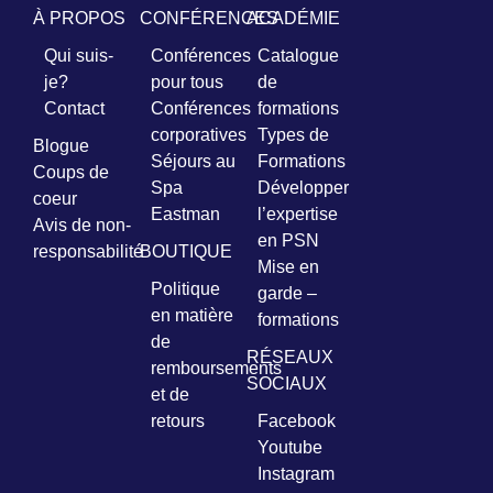
À PROPOS
CONFÉRENCES
ACADÉMIE
Qui suis-
Conférences
Catalogue
je?
pour tous
de
Contact
Conférences
formations
corporatives
Types de
Blogue
Séjours au
Formations
Coups de
Spa
Développer
coeur
Eastman
l’expertise
Avis de non-
en PSN
responsabilité
BOUTIQUE
Mise en
Politique
garde –
en matière
formations
de
RÉSEAUX
remboursements
SOCIAUX
et de
retours
Facebook
Youtube
Instagram