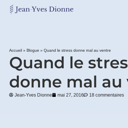
Restons
en
contact
Accueil
»
Blogue
»
Quand le stress donne mal au ventre
Obtenez
Quand le stres
gratuitement
mon
pdf
donne mal au 
"BONS
GRAS,
MAUVAIS
GRAS"
Jean-Yves Dionne
mai 27, 2016
18 commentaires
en
vous
incrivant
à
mon
infolettre.