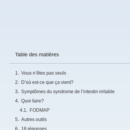
Prénom
*
Courriel
*
Table des matières
Vous
pourrez
vous
désabonner
Vous n’êtes pas seuls
en
tout
D’où est-ce que ça vient?
temps
Symptômes du syndrome de l’intestin irritable
Quoi faire?
Je
m'abonne
FODMAP
!
Autres outils
18 réponses