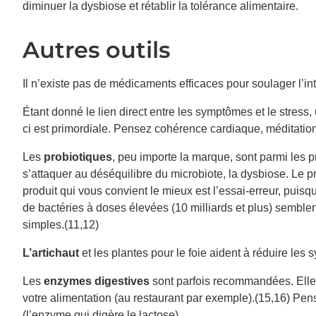
diminuer la dysbiose et rétablir la tolérance alimentaire.
Autres outils
Il n’existe pas de médicaments efficaces pour soulager l’inte
Étant donné le lien direct entre les symptômes et le stres
ci est primordiale. Pensez cohérence cardiaque, méditation
Les
probiotiques
, peu importe la marque, sont parmi les pr
s’attaquer au déséquilibre du microbiote, la dysbiose. Le p
produit qui vous convient le mieux est l’essai-erreur, pui
de bactéries à doses élevées (10 milliards et plus) semblen
simples.(11,12)
L’artichaut
et les plantes pour le foie aident à réduire les
Les
enzymes digestives
sont parfois recommandées. Elles 
votre alimentation (au restaurant par exemple).(15,16) Pens
(l’enzyme qui digère le lactose).