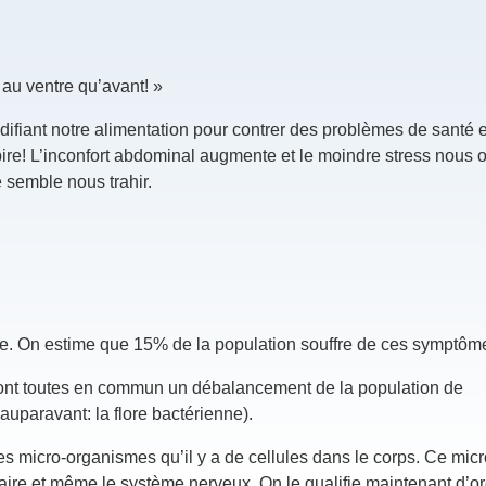
 au ventre qu’avant! »
modifiant notre alimentation pour contrer des problèmes de santé
pire! L’inconfort abdominal augmente et le moindre stress nous o
é semble nous trahir.
le. On estime que 15% de la population souffre de ces symptôme
le ont toutes en commun un débalancement de la population de
auparavant: la flore bactérienne).
tres micro-organismes qu’il y a de cellules dans le corps. Ce mic
aire et même le système nerveux. On le qualifie maintenant d’o