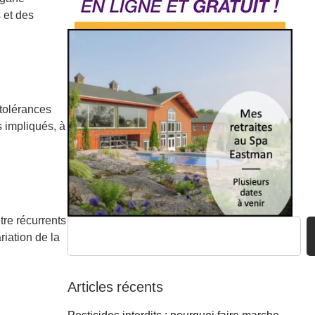
 et des
ntolérances
s impliqués, à
tre récurrents
iation de la
Articles récents