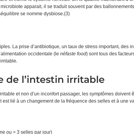
 microbiote apparait, il se traduit souvent par des ballonnements
séquilibre se nomme dysbiose.(3)
?
tiples. La prise d’antibiotique, un taux de stress important, des i
’alimentation occidentale (le
néfaste food
) sont tous des facteur
rritable.
 l’intestin irritable
 irritable et non d’un inconfort passager, les symptômes doivent ê
est lié à un changement de la fréquence des selles et à une var
e ou > 3 selles par jour)