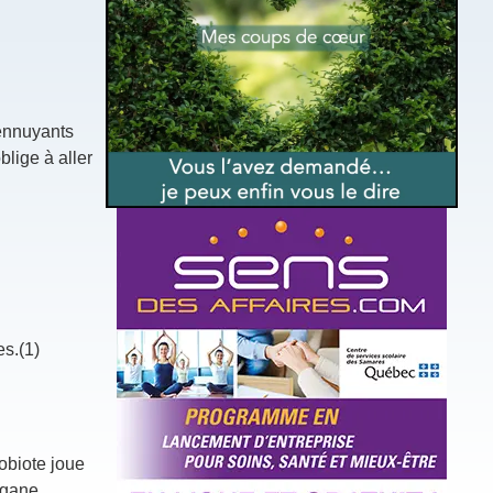
 ennuyants
blige à aller
s.(1)
robiote joue
rgane