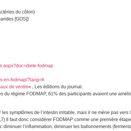
ctéries du côlon)
harides [GOS])
iche.aspx?doc=diete-fodmap
es-en-fodmap/?lang=fr
maux de ventre
« , Les éditions du journal.
es du régime FODMAP, 61% des participants avaient une amélio
les symptômes de l’intestin irritable, mais il ne mène pas vers 
.(6,7) Il faut donc considérer FODMAP comme une première étape
stin: diminuer l’inflammation, diminuer les ballonnements (fermenta