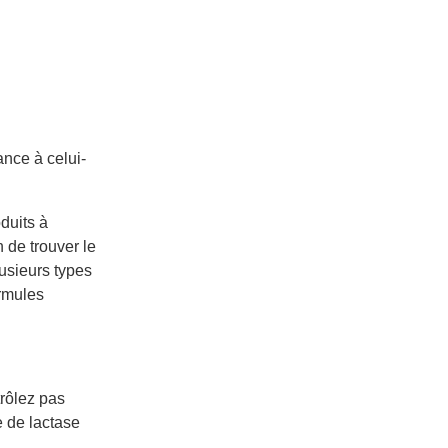
ance à celui-
oduits à
 de trouver le
usieurs types
ormules
trôlez pas
e de lactase