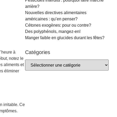
Pesticides interdits : pourquoi faire marche
arrière?
Nouvelles directives alimentaires
américaines : qu’en penser?
Cétones exogènes: pour ou contre?
Des polyphénols, mangez-en!
Manger faible en glucides durant les fêtes?
Catégories
l’heure à
but, notez le
es aliments et
es éliminer
 irritable. Ce
symptômes.