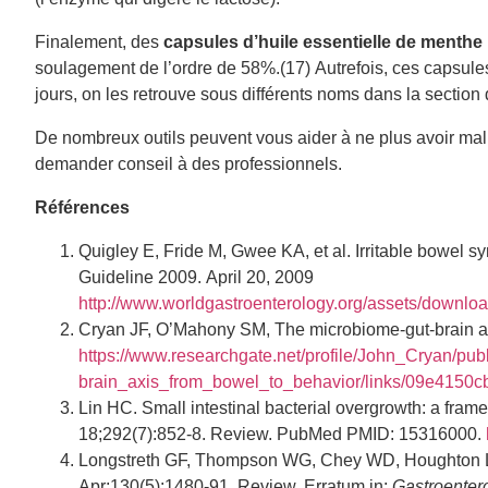
Finalement, des
capsules d’huile essentielle de menthe
soulagement de l’ordre de 58%.(17) Autrefois, ces capsu
jours, on les retrouve sous différents noms dans la section 
De nombreux outils peuvent vous aider à ne plus avoir mal a
demander conseil à des professionnels.
Références
Quigley E, Fride M, Gwee KA, et al. Irritable bowel 
Guideline 2009. April 20, 2009
http://www.worldgastroenterology.org/assets/downlo
Cryan JF, O’Mahony SM, The microbiome-gut-brain ax
https://www.researchgate.net/profile/John_Cryan/p
brain_axis_from_bowel_to_behavior/links/09e4150
Lin HC. Small intestinal bacterial overgrowth: a fra
18;292(7):852-8. Review. PubMed PMID: 15316000.
Longstreth GF, Thompson WG, Chey WD, Houghton LA,
Apr;130(5):1480-91. Review. Erratum in:
Gastroenter