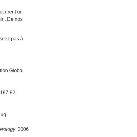
rocurent un
in. De nos
sitez pas à
tion Global
 :187-92
Aug
erology
. 2006