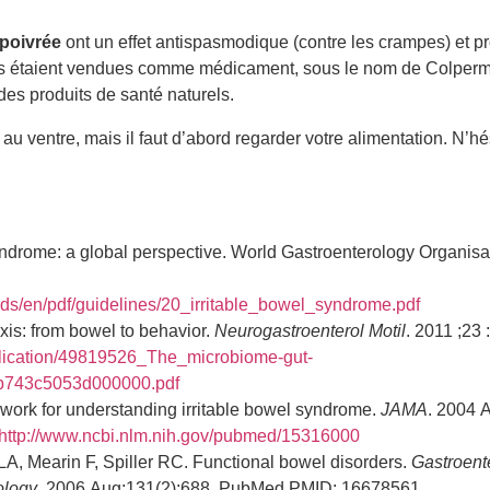
 poivrée
ont un effet antispasmodique (contre les crampes) et p
les étaient vendues comme médicament, sous le nom de Colperm
des produits de santé naturels.
u ventre, mais il faut d’abord regarder votre alimentation. N’hé
syndrome: a global perspective. World Gastroenterology Organisa
ads/en/pdf/guidelines/20_irritable_bowel_syndrome.pdf
is: from bowel to behavior.
Neurogastroenterol Motil
. 2011 ;23
ublication/49819526_The_microbiome-gut-
cb743c5053d000000.pdf
mework for understanding irritable bowel syndrome.
JAMA
. 2004 
http://www.ncbi.nlm.nih.gov/pubmed/15316000
 Mearin F, Spiller RC. Functional bowel disorders.
Gastroent
ology
. 2006 Aug;131(2):688. PubMed PMID: 16678561.