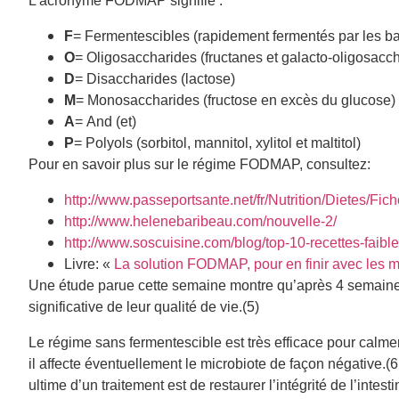
L’acronyme FODMAP signifie :
F
= Fermentescibles (rapidement fermentés par les ba
O
= Oligosaccharides (fructanes et galacto-oligosacc
D
= Disaccharides (lactose)
M
= Monosaccharides (fructose en excès du glucose)
A
= And (et)
P
= Polyols (sorbitol, mannitol, xylitol et maltitol)
Pour en savoir plus sur le régime FODMAP, consultez:
http://www.passeportsante.net/fr/Nutrition/Dietes/F
http://www.helenebaribeau.com/nouvelle-2/
http://www.soscuisine.com/blog/top-10-recettes-faibl
Livre: «
La solution FODMAP, pour en finir avec les 
Une étude parue cette semaine montre qu’après 4 semain
significative de leur qualité de vie.(5)
Le régime sans fermentescible est très efficace pour calmer 
il affecte éventuellement le microbiote de façon négative
ultime d’un traitement est de restaurer l’intégrité de l’inte