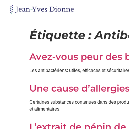
Restons
en
Étiquette :
Antib
contact
Avez-vous peur des b
Obtenez
gratuitement
mon
Les antibactériens: utiles, efficaces et sécurit
pdf
"BONS
GRAS,
Une cause d’allergie
MAUVAIS
GRAS"
en
Certaines substances contenues dans des produit
vous
et alimentaires.
incrivant
à
mon
L’extrait de pépin d
infolettre.