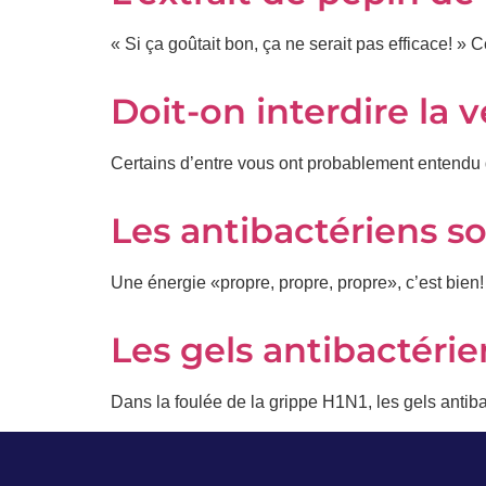
« Si ça goûtait bon, ça ne serait pas efficace! »
Prénom
*
Doit-on interdire la 
Courriel
*
Certains d’entre vous ont probablement entendu dir
Vous
Les antibactériens so
pourrez
vous
désabonner
en
Une énergie «propre, propre, propre», c’est bien
tout
temps
Les gels antibactérien
Je
Dans la foulée de la grippe H1N1, les gels anti
m'abonne
!