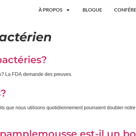
À PROPOS
BLOGUE
CONFÉR
actérien
actéries?
aires? La FDA demande des preuves.
s?
s que nous utilisons quotidiennement pourraient doubler notre r
e pamplemousse est-il un b