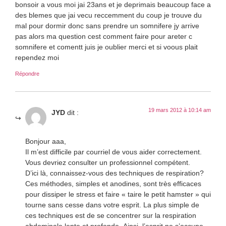
bonsoir a vous moi jai 23ans et je deprimais beaucoup face a
des blemes que jai vecu reccemment du coup je trouve du
mal pour dormir donc sans prendre un somnifere jy arrive
pas alors ma question cest comment faire pour areter c
somnifere et comentt juis je oublier merci et si voous plait
rependez moi
Répondre
19 mars 2012 à 10:14 am
JYD
dit :
Bonjour aaa,
Il m’est difficile par courriel de vous aider correctement.
Vous devriez consulter un professionnel compétent.
D’ici là, connaissez-vous des techniques de respiration?
Ces méthodes, simples et anodines, sont très efficaces
pour dissiper le stress et faire « taire le petit hamster » qui
tourne sans cesse dans votre esprit. La plus simple de
ces techniques est de se concentrer sur la respiration
abdominale lente et profonde. Ainsi, l’esprit ne s’occupe