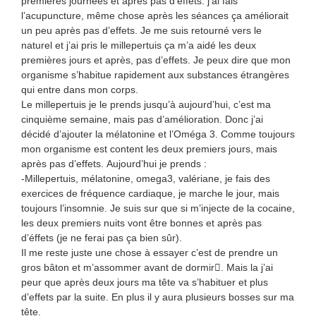
premières journées et après pas d’effets. j’ai fais
l’acupuncture, même chose après les séances ça améliorait
un peu après pas d’effets. Je me suis retourné vers le
naturel et j’ai pris le millepertuis ça m’a aidé les deux
premières jours et après, pas d’effets. Je peux dire que mon
organisme s’habitue rapidement aux substances étrangères
qui entre dans mon corps.
Le millepertuis je le prends jusqu’à aujourd’hui, c’est ma
cinquième semaine, mais pas d’amélioration. Donc j’ai
décidé d’ajouter la mélatonine et l’Oméga 3. Comme toujours
mon organisme est content les deux premiers jours, mais
après pas d’effets. Aujourd’hui je prends :
-Millepertuis, mélatonine, omega3, valériane, je fais des
exercices de fréquence cardiaque, je marche le jour, mais
toujours l’insomnie. Je suis sur que si m’injecte de la cocaine,
les deux premiers nuits vont être bonnes et après pas
d’éffets (je ne ferai pas ça bien sûr).
Il me reste juste une chose à essayer c’est de prendre un
gros bâton et m’assommer avant de dormir. Mais la j’ai
peur que après deux jours ma tête va s’habituer et plus
d’effets par la suite. En plus il y aura plusieurs bosses sur ma
tête.