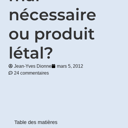
nécessaire
Prénom
*
ou produit
Courriel
*
létal?
Vous
pourrez
vous
Jean-Yves Dionne
mars 5, 2012
désabonner
24 commentaires
en
tout
temps
Je
m'abonne
!
Table des matières