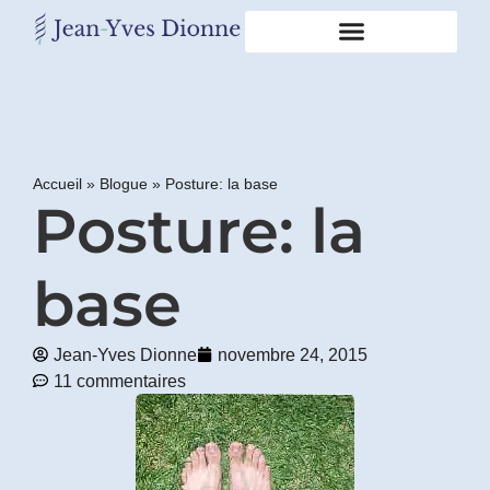
Restons
en
contact
Accueil
»
Blogue
»
Posture: la base
Posture: la
Obtenez
gratuitement
mon
pdf
base
"BONS
GRAS,
MAUVAIS
Jean-Yves Dionne
novembre 24, 2015
GRAS"
11 commentaires
en
vous
incrivant
à
mon
infolettre.