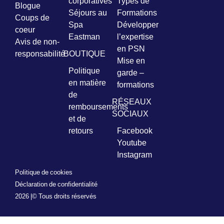
corporatives
Types de
Blogue
Séjours au
Formations
Coups de
Spa
Développer
coeur
Eastman
l’expertise
Avis de non-
en PSN
responsabilité
BOUTIQUE
Mise en
Politique
garde –
en matière
formations
de
RÉSEAUX
remboursements
SOCIAUX
et de
retours
Facebook
Youtube
Instagram
Politique de cookies
Déclaration de confidentialité
2026 |
© Tous droits réservés