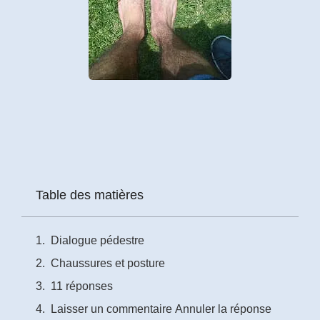
Prénom
*
Courriel
*
Vous
pourrez
vous
désabonner
en
Table des matières
tout
temps
Dialogue pédestre
Je
Chaussures et posture
m'abonne
!
11 réponses
Laisser un commentaire Annuler la réponse