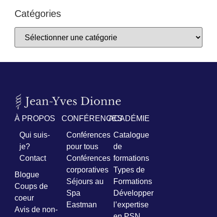
Catégories
À PROPOS
CONFÉRENCES
ACADÉMIE
Qui suis-
Conférences
Catalogue
je?
pour tous
de
Contact
Conférences
formations
corporatives
Types de
Blogue
Séjours au
Formations
Coups de
Spa
Développer
coeur
Eastman
l’expertise
Avis de non-
en PSN