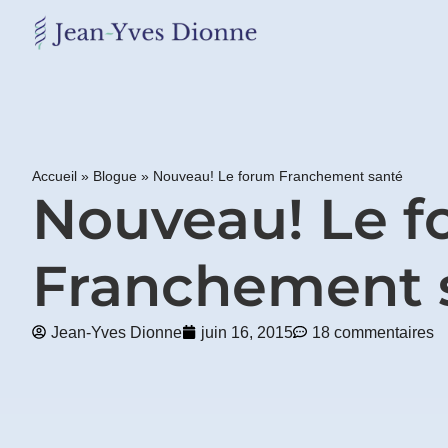
Restons
en
contact
Accueil
»
Blogue
»
Nouveau! Le forum Franchement santé
Obtenez
Nouveau! Le 
gratuitement
mon
pdf
Franchement 
"BONS
GRAS,
MAUVAIS
GRAS"
Jean-Yves Dionne
juin 16, 2015
18 commentaires
en
vous
incrivant
à
mon
infolettre.