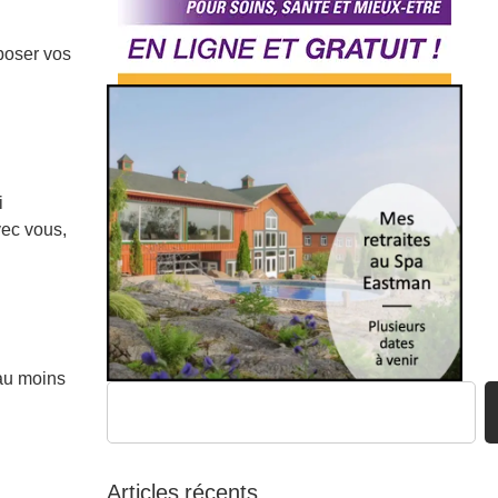
poser vos
i
vec vous,
 au moins
Articles récents