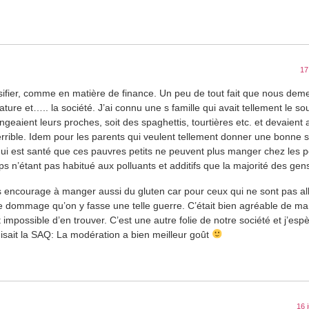
17
ersifier, comme en matière de finance. Un peu de tout fait que nous de
ature et….. la société. J’ai connu une s famille qui avait tellement le so
aient leurs proches, soit des spaghettis, tourtières etc. et devaient 
t terrible. Idem pour les parents qui veulent tellement donner une bonne 
i est santé que ces pauvres petits ne peuvent plus manger chez les pe
rps n’étant pas habitué aux polluants et additifs que la majorité des ge
s encourage à manger aussi du gluten car pour ceux qui ne sont pas all
uve dommage qu’on y fasse une telle guerre. C’était bien agréable de m
mpossible d’en trouver. C’est une autre folie de notre société et j’espè
sait la SAQ: La modération a bien meilleur goût
16 