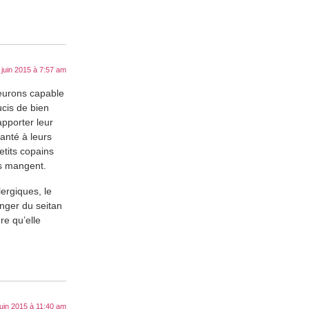
 juin 2015 à 7:57 am
meurons capable
ucis de bien
apporter leur
santé à leurs
tits copains
ns mangent.
ergiques, le
anger du seitan
re qu’elle
juin 2015 à 11:40 am