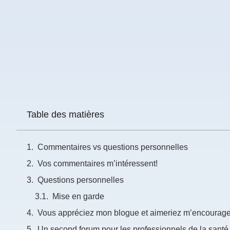
Prénom
*
Courriel
*
Vous
pourrez
Table des matières
vous
désabonner
en
tout
Commentaires vs questions personnelles
temps
Vos commentaires m’intéressent!
Questions personnelles
Je
m'abonne
Mise en garde
!
Vous appréciez mon blogue et aimeriez m’encourag
Un second forum pour les professionnels de la santé