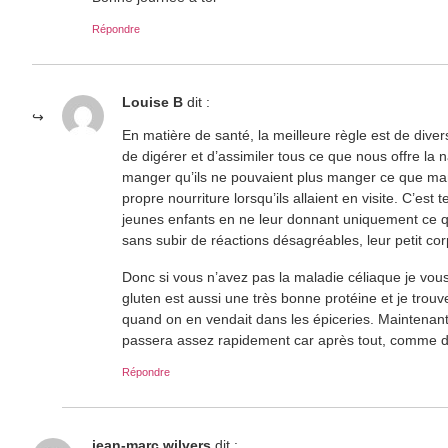
Répondre
Louise B
dit :
En matière de santé, la meilleure règle est de div
de digérer et d’assimiler tous ce que nous offre la n
manger qu’ils ne pouvaient plus manger ce que mange
propre nourriture lorsqu’ils allaient en visite. C’es
jeunes enfants en ne leur donnant uniquement ce qu
sans subir de réactions désagréables, leur petit co
Donc si vous n’avez pas la maladie céliaque je vou
gluten est aussi une très bonne protéine et je tro
quand on en vendait dans les épiceries. Maintenant i
passera assez rapidement car après tout, comme di
Répondre
jean-marc wilvers
dit :