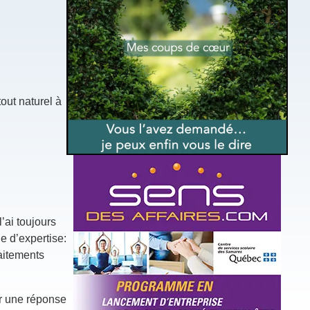
out naturel à
’ai toujours
e d’expertise:
raitements
ir une réponse