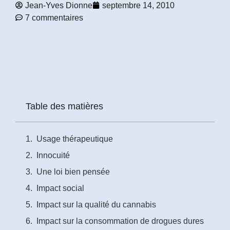
Jean-Yves Dionne
septembre 14, 2010
7 commentaires
Prénom
*
Courriel
*
Vous
Table des matières
pourrez
vous
désabonner
en
Usage thérapeutique
tout
temps
Innocuité
Une loi bien pensée
Je
Impact social
m'abonne
!
Impact sur la qualité du cannabis
Impact sur la consommation de drogues dures