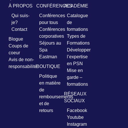
À PROPOS
CONFÉRENCES
ACADÉMIE
Qui suis-
Conférences
Catalogue
je?
pour tous
de
Contact
Conférences
formations
corporatives
Types de
Blogue
Séjours au
Formations
Coups de
Spa
Développer
coeur
Eastman
l’expertise
Avis de non-
en PSN
responsabilité
BOUTIQUE
Mise en
Politique
garde –
en matière
formations
de
RÉSEAUX
remboursements
SOCIAUX
et de
retours
Facebook
Youtube
Instagram