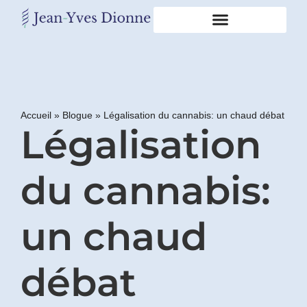
Restons
en
contact
Accueil
»
Blogue
»
Légalisation du cannabis: un chaud débat
Légalisation
Obtenez
gratuitement
mon
pdf
du cannabis:
"BONS
GRAS,
MAUVAIS
un chaud
GRAS"
en
vous
débat
incrivant
à
mon
infolettre.