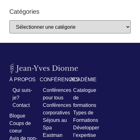
Catégories
À PROPOS
CONFÉRENCES
ACADÉMIE
Qui suis-
Conférences
Catalogue
je?
pour tous
de
Contact
Conférences
formations
corporatives
Types de
Blogue
Séjours au
Formations
Coups de
Spa
Développer
coeur
Eastman
l’expertise
Avis de non-