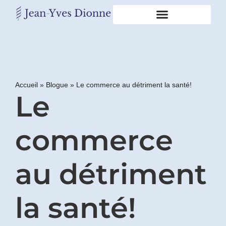
Restons
en
contact
Accueil
»
Blogue
»
Le commerce au détriment la santé!
Le
Obtenez
gratuitement
mon
pdf
commerce
"BONS
GRAS,
MAUVAIS
au détriment
GRAS"
en
vous
la santé!
incrivant
à
mon
infolettre.