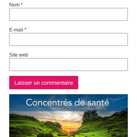
Nom
*
E-mail
*
Site web