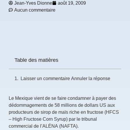
Jean-Yves Dionne
août 19, 2009
Aucun commentaire
Prénom
*
Courriel
*
Vous
Table des matières
pourrez
vous
désabonner
en
Laisser un commentaire Annuler la réponse
tout
temps
Le Mexique vient de se faire condamner à payer des
Je
dédommagements de 58 millions de dollars US aux
m'abonne
producteurs de sirop de maïs riche en fructose (HFCS
!
–
High Fructose Corn Syrup
) par le tribunal
commercial de l’ALÉNA (NAFTA).