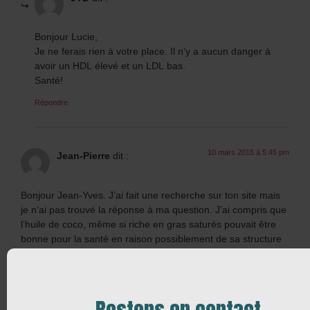
Bonjour Lucie,
Je ne ferais rien à votre place. Il n’y a aucun danger à
avoir un HDL élevé et un LDL bas.
Santé!
Répondre
10 mars 2015 à 5:45 pm
Jean-Pierre
dit :
Bonjour Jean-Yves. J’ai fait une recherche sur ton site mais
je n’ai pas trouvé la réponse à ma question. J’ai compris que
l’huile de coco, même si riche en gras saturés pouvait être
bonne pour la santé en raison possiblement de sa structure
chimique. Mais qu’en est-il de la noix de coco elle-même et
du lait de coco ? Tous deux sont riches en gras et
particulièrement en gras saturés. Mais est-il logique et
correct de faire un lien avec l’huile de coco et de considérer