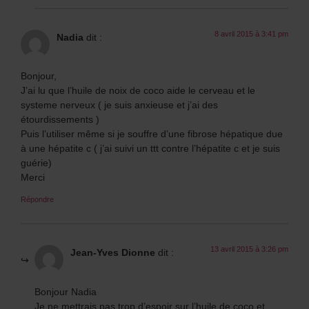
8 avril 2015 à 3:41 pm
Nadia
dit :
Bonjour,
J’ai lu que l’huile de noix de coco aide le cerveau et le
systeme nerveux ( je suis anxieuse et j’ai des
étourdissements )
Puis l’utiliser même si je souffre d’une fibrose hépatique due
à une hépatite c ( j’ai suivi un ttt contre l’hépatite c et je suis
guérie)
Merci
Répondre
13 avril 2015 à 3:26 pm
Jean-Yves Dionne
dit :
Bonjour Nadia
Je ne mettrais pas trop d’espoir sur l’huile de coco et