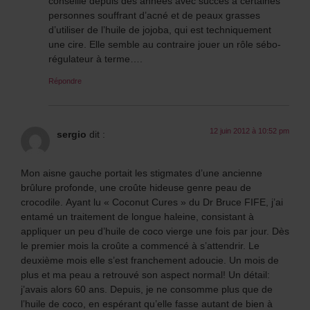
conseille depuis des années avec succès à certaines
personnes souffrant d’acné et de peaux grasses
d’utiliser de l’huile de jojoba, qui est techniquement
une cire. Elle semble au contraire jouer un rôle sébo-
régulateur à terme….
Répondre
12 juin 2012 à 10:52 pm
sergio
dit :
Mon aisne gauche portait les stigmates d’une ancienne
brûlure profonde, une croûte hideuse genre peau de
crocodile. Ayant lu « Coconut Cures » du Dr Bruce FIFE, j’ai
entamé un traitement de longue haleine, consistant à
appliquer un peu d’huile de coco vierge une fois par jour. Dès
le premier mois la croûte a commencé à s’attendrir. Le
deuxième mois elle s’est franchement adoucie. Un mois de
plus et ma peau a retrouvé son aspect normal! Un détail:
j’avais alors 60 ans. Depuis, je ne consomme plus que de
l’huile de coco, en espérant qu’elle fasse autant de bien à