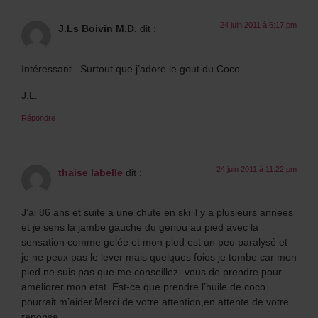
24 juin 2011 à 6:17 pm
J.Ls Boivin M.D.
dit :
Intéressant . Surtout que j’adore le gout du Coco…
J.L.
Répondre
24 juin 2011 à 11:22 pm
thaise labelle
dit :
J’ai 86 ans et suite a une chute en ski il y a plusieurs annees
et je sens la jambe gauche du genou au pied avec la
sensation comme gelée et mon pied est un peu paralysé et
je ne peux pas le lever mais quelques foios je tombe car mon
pied ne suis pas que me conseillez -vous de prendre pour
ameliorer mon etat .Est-ce que prendre l’huile de coco
pourrait m’aider.Merci de votre attention,en attente de votre
reponse