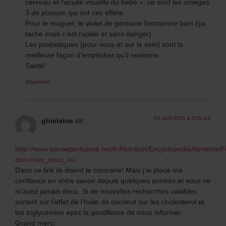
cerveau et l’acuité visuelle du bébé », ce sont les omégas
3 de poisson qui ont ces effets.
Pour le muguet, le violet de gentiane fonctionne bien (ça
tache mais c’est rapide et sans danger)
Les probiotiques (pour vous et sur le sein) sont la
meilleure façon d’empêcher qu’il revienne.
Santé!
Répondre
24 avril 2016 à 3:55 pm
ghislaine
dit :
http://www.passeportsante.net/fr/Nutrition/EncyclopedieAliments/
doc=noix_coco_nu
Dans ce link ils disent le contraire! Mais j’ai placé ma
confiance en votre savoir depuis quelques années et vous ne
m’avez jamais décu. Si de nouvelles recherches valables
sortent sur l’effet de l’huile de coconut sur les cholesterol et
les triglycemies ayez la gentillesse de nous informer.
Grand merci