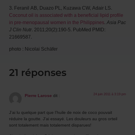
3.
Feranil AB, Duazo PL, Kuzawa CW, Adair LS.
Coconut oil is associated with a beneficial lipid profile
in pre-menopausal women in the Philippines
.
Asia Pac
J Clin Nutr
. 2011;20(2):190-5. PubMed PMID:
21669587.
photo :
Nicolai Schäfer
21 réponses
24 juin 2011 à 3:19 pm
Pierre Larose
dit :
J’ai lu quelque part que l’huile de noix de coco pouvait
réduire la goutte. J’ai essayé. Les douleurs au gros orteil
sont totalement mais totalement disparues!