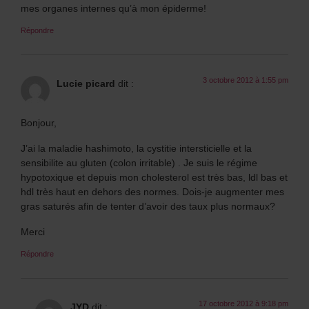
mes organes internes qu’à mon épiderme!
Répondre
3 octobre 2012 à 1:55 pm
Lucie picard
dit :
Bonjour,
J’ai la maladie hashimoto, la cystitie intersticielle et la
sensibilite au gluten (colon irritable) . Je suis le régime
hypotoxique et depuis mon cholesterol est très bas, ldl bas et
hdl très haut en dehors des normes. Dois-je augmenter mes
gras saturés afin de tenter d’avoir des taux plus normaux?
Merci
Répondre
17 octobre 2012 à 9:18 pm
JYD
dit :