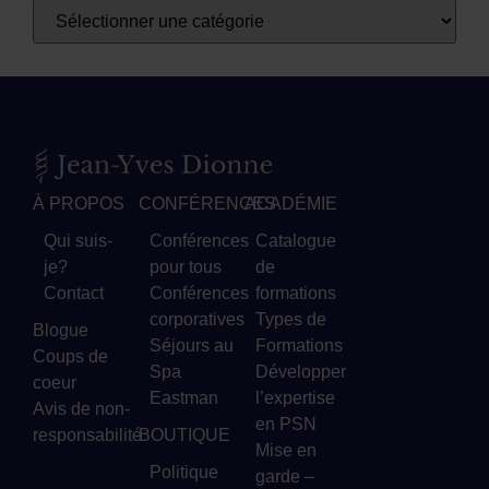
À PROPOS
CONFÉRENCES
ACADÉMIE
Qui suis-
Conférences
Catalogue
je?
pour tous
de
Contact
Conférences
formations
corporatives
Types de
Blogue
Séjours au
Formations
Coups de
Spa
Développer
coeur
Eastman
l’expertise
Avis de non-
en PSN
responsabilité
BOUTIQUE
Mise en
Politique
garde –