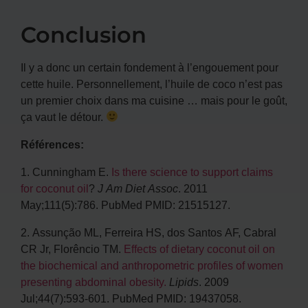
Conclusion
Il y a donc un certain fondement à l’engouement pour
cette huile. Personnellement, l’huile de coco n’est pas
un premier choix dans ma cuisine … mais pour le goût,
ça vaut le détour.
Références:
1.
Cunningham E.
Is there science to support claims
for coconut oil
?
J Am Diet Assoc
. 2011
May;111(5):786. PubMed PMID: 21515127.
2.
Assunção ML, Ferreira HS, dos Santos AF, Cabral
CR Jr, Florêncio TM.
Effects of dietary coconut oil on
the biochemical and anthropometric profiles of women
presenting abdominal obesity.
Lipids
. 2009
Jul;44(7):593-601. PubMed PMID: 19437058.