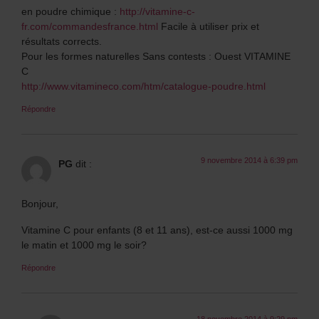
en poudre chimique :
http://vitamine-c-
fr.com/commandesfrance.html
Facile à utiliser prix et
résultats corrects.
Pour les formes naturelles Sans contests : Ouest VITAMINE
C
http://www.vitamineco.com/htm/catalogue-poudre.html
Répondre
9 novembre 2014 à 6:39 pm
PG
dit :
Bonjour,
Vitamine C pour enfants (8 et 11 ans), est-ce aussi 1000 mg
le matin et 1000 mg le soir?
Répondre
18 novembre 2014 à 9:29 pm