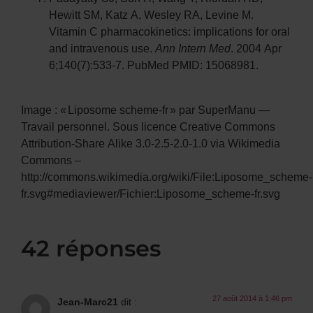
Hewitt SM, Katz A, Wesley RA, Levine M.
Vitamin C pharmacokinetics: implications for oral
and intravenous use.
Ann Intern Med
. 2004 Apr
6;140(7):533-7. PubMed PMID: 15068981.
Image : « Liposome scheme-fr » par SuperManu —
Travail personnel. Sous licence Creative Commons
Attribution-Share Alike 3.0-2.5-2.0-1.0 via Wikimedia
Commons –
http://commons.wikimedia.org/wiki/File:Liposome_scheme-
fr.svg#mediaviewer/Fichier:Liposome_scheme-fr.svg
42 réponses
27 août 2014 à 1:46 pm
Jean-Marc21
dit :