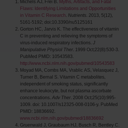
Michels AJ, Frei B.
Myths, Artifacts, and Fatal
Flaws: Identifying Limitations and Opportunities
in Vitamin C Research
.
Nutrients
. 2013, 5(12),
5161-5192; doi:10.3390/nu5125161
Gorton HC, Jarvis K. The effectiveness of vitamin
C in preventing and relieving the symptoms of
virus-induced respiratory infections.
J
Manipulative Physiol Ther
. 1999 Oct;22(8):530-3.
PubMed PMID: 10543583.
http://www.ncbi.nlm.nih.gov/pubmed/10543583
Moyad MA, Combs MA, Vrablic AS, Velasquez J,
Turner B, Bernal S. Vitamin C metabolites,
independent of smoking status, significantly
enhance leukocyte, but not plasma ascorbate
concentrations.
Adv Ther
. 2008 Oct;25(10):995-
1009. doi: 10.1007/s12325-008-0106-y. PubMed
PMID: 18836692.
www.ncbi.nlm.nih.gov/pubmed/18836692
Gruenwald J, Graubaum HJ, Busch R, Bentley C.