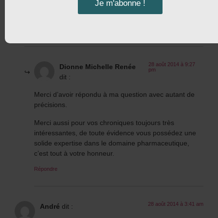
Je m'abonne !
jour.
Santé!
Répondre
28 août 2014 à 9:27
Dionne Michelle Renée
pm
dit :
Merci d’avoir répondu à ma question avec autant de
précisions.
Merci aussi pour vos chroniques toujours très
intéressantes, de toute évidence vous possédez une
solide expertise dans le domaine pharmaceutique,
c’est tout à votre honneur.
Répondre
28 août 2014 à 3:41 am
André
dit :