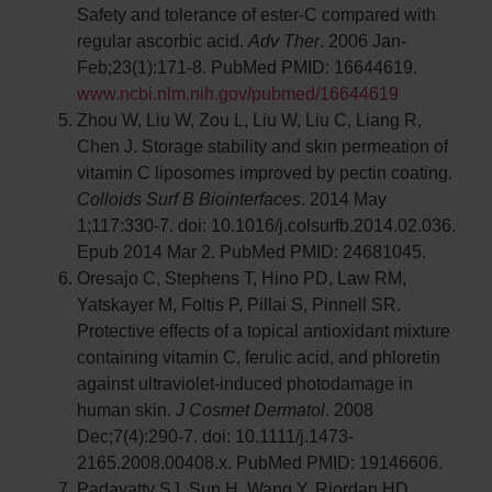
Safety and tolerance of ester-C compared with
regular ascorbic acid.
Adv Ther
. 2006 Jan-
Feb;23(1):171-8. PubMed PMID: 16644619.
www.ncbi.nlm.nih.gov/pubmed/16644619
Zhou W, Liu W, Zou L, Liu W, Liu C, Liang R,
Chen J. Storage stability and skin permeation of
vitamin C liposomes improved by pectin coating.
Colloids Surf B Biointerfaces
. 2014 May
1;117:330-7. doi: 10.1016/j.colsurfb.2014.02.036.
Epub 2014 Mar 2. PubMed PMID: 24681045.
Oresajo C, Stephens T, Hino PD, Law RM,
Yatskayer M, Foltis P, Pillai S, Pinnell SR.
Protective effects of a topical antioxidant mixture
containing vitamin C, ferulic acid, and phloretin
against ultraviolet-induced photodamage in
human skin.
J Cosmet Dermatol
. 2008
Dec;7(4):290-7. doi: 10.1111/j.1473-
2165.2008.00408.x. PubMed PMID: 19146606.
Padayatty SJ, Sun H, Wang Y, Riordan HD,