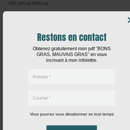
250, 500 ou 1000 mg.
J’ai toujours pensé que nous devions en prendre 500 mg
une fois par jour, le matin.
Une réponse serait appréciée.
Restons en contact
Merci,
Obtenez gratuitement mon pdf "BONS
Répondre
GRAS, MAUVAIS GRAS" en vous
incrivant à mon infolettre.
28 août 2014 à 8:24 pm
JYD
dit :
Prénom
*
Bonjour Michelle Renée
Ça dépend de ce que vous voulez. Si c’est un effet
Courriel
*
antioxydant de base, alors 500mg par jour est correct.
Pour un meilleur taux sanguin, 250mg 2 fois par jour sera
plus efficace.
Vous pourrez vous désabonner en tout temps
Si vous voulez une protection différente, antivirale ou
antistress, alors, 1000mg 2 à 4 fois par jour voir 6 fois par