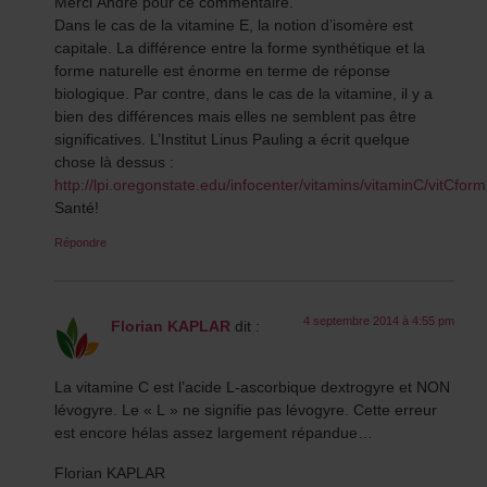
Merci André pour ce commentaire.
Dans le cas de la vitamine E, la notion d’isomère est
capitale. La différence entre la forme synthétique et la
forme naturelle est énorme en terme de réponse
biologique. Par contre, dans le cas de la vitamine, il y a
bien des différences mais elles ne semblent pas être
significatives. L’Institut Linus Pauling a écrit quelque
chose là dessus :
http://lpi.oregonstate.edu/infocenter/vitamins/vitaminC/vitCform
Santé!
Répondre
4 septembre 2014 à 4:55 pm
Florian KAPLAR
dit :
La vitamine C est l’acide L-ascorbique dextrogyre et NON
lévogyre. Le « L » ne signifie pas lévogyre. Cette erreur
est encore hélas assez largement répandue…
Florian KAPLAR