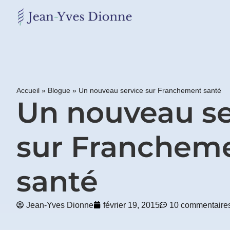
Restons
en
contact
Accueil
»
Blogue
»
Un nouveau service sur Franchement santé
Obtenez
Un nouveau se
gratuitement
mon
pdf
sur Franchem
"BONS
GRAS,
MAUVAIS
GRAS"
santé
en
vous
incrivant
Jean-Yves Dionne
février 19, 2015
10 commentaire
à
mon
infolettre.