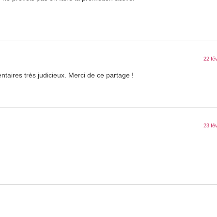
22 fé
taires très judicieux. Merci de ce partage !
23 fé