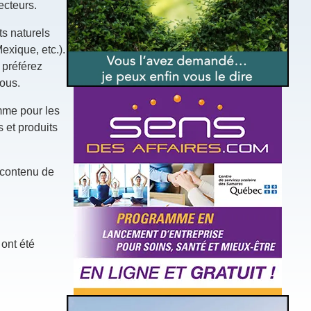
ecteurs.
ts naturels
xique, etc.).
 préférez
vous.
omme pour les
 et produits
 contenu de
 ont été