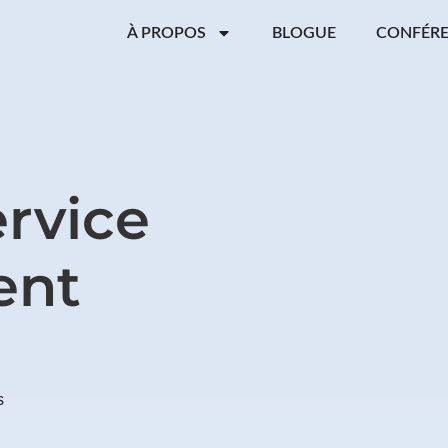
À PROPOS
BLOGUE
CONFÉR
rvice
ent
s