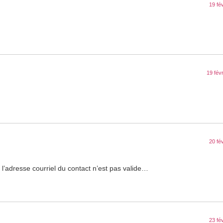
19 fé
19 fév
20 fé
 l’adresse courriel du contact n’est pas valide…
23 fé