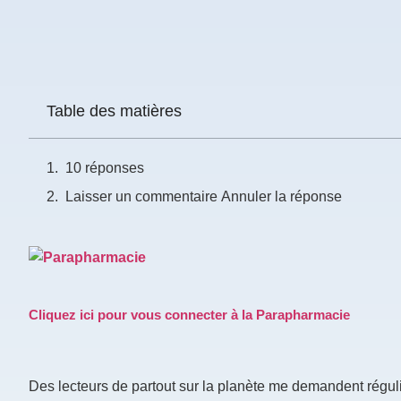
Prénom
*
Table des matières
Courriel
*
10 réponses
Vous
pourrez
Laisser un commentaire Annuler la réponse
vous
désabonner
en
tout
temps
Cliquez ici pour vous connecter à la Parapharmacie
Je
m'abonne
!
Des lecteurs de partout sur la planète me demandent réguli