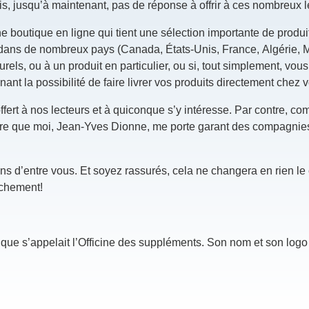
avais, jusqu’à maintenant, pas de réponse à offrir à ces nombreux l
ne boutique en ligne qui tient une sélection importante de produi
dans de nombreux pays (Canada, États-Unis, France, Algérie, Me
rels, ou à un produit en particulier, ou si, tout simplement, vous
nt la possibilité de faire livrer vos produits directement chez 
offert à nos lecteurs et à quiconque s’y intéresse. Par contre, c
 dire que moi, Jean-Yves Dionne, me porte garant des compagnies
ns d’entre vous. Et soyez rassurés, cela ne changera en rien le
nchement!
tique s’appelait l’Officine des suppléments. Son nom et son logo