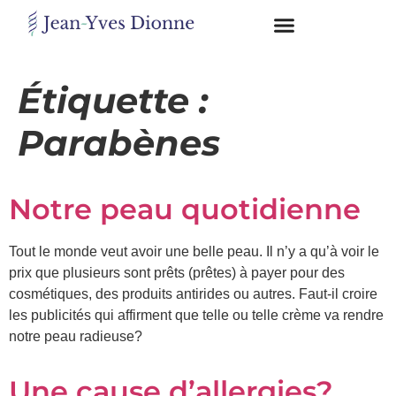
Restons
en
Étiquette :
contact
Parabènes
Obtenez
gratuitement
Notre peau quotidienne
mon
pdf
"BONS
Tout le monde veut avoir une belle peau. Il n’y a qu’à voir le
GRAS,
prix que plusieurs sont prêts (prêtes) à payer pour des
MAUVAIS
GRAS"
cosmétiques, des produits antirides ou autres. Faut-il croire
en
les publicités qui affirment que telle ou telle crème va rendre
vous
notre peau radieuse?
incrivant
à
mon
Une cause d’allergies?
infolettre.