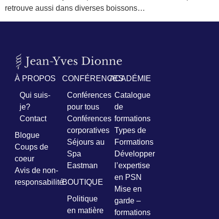
retrouve aussi dans diverses boissons…
À PROPOS
CONFÉRENCES
ACADÉMIE
Qui suis-
Conférences
Catalogue
je?
pour tous
de
Contact
Conférences
formations
corporatives
Types de
Blogue
Séjours au
Formations
Coups de
Spa
Développer
coeur
Eastman
l’expertise
Avis de non-
en PSN
responsabilité
BOUTIQUE
Mise en
Politique
garde –
en matière
formations