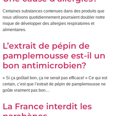
Certaines substances contenues dans des produits que
Prénom
nous utilisons quotidiennement pourraient doubler notre
*
risque de développer des allergies respiratoires et
alimentaires.
Courriel
*
L’extrait de pépin de
Vous
pourrez
pamplemousse est-il un
vous
désabonner
bon antimicrobien?
en
tout
temps
« Si ça goûtait bon, ça ne serait pas efficace! » Ce qui est
certain, c’est que l’extrait de pépin de pamplemousse ne
goûte vraiment pas bon…
Je
m'abonne
!
La France interdit les