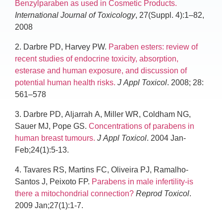
Benzylparaben as used in Cosmetic Products.
International Journal of Toxicology
, 27(Suppl. 4):1–82,
2008
2.
Darbre PD, Harvey PW.
Paraben esters: review of
recent studies of endocrine toxicity, absorption,
esterase and human exposure, and discussion of
potential human health risks.
J Appl Toxicol
. 2008; 28:
561–578
3.
Darbre PD, Aljarrah A, Miller WR, Coldham NG,
Sauer MJ, Pope GS.
Concentrations of parabens in
human breast tumours.
J Appl Toxicol
. 2004 Jan-
Feb;24(1):5-13.
4.
Tavares RS, Martins FC, Oliveira PJ, Ramalho-
Santos J, Peixoto FP.
Parabens in male infertility-is
there a mitochondrial connection?
Reprod Toxicol
.
2009 Jan;27(1):1-7.