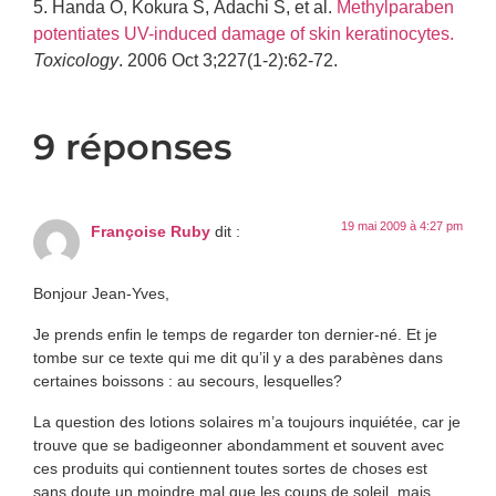
5.
Handa O, Kokura S, Adachi S, et al.
Methylparaben
potentiates UV-induced damage of skin keratinocytes.
Toxicology
. 2006 Oct 3;227(1-2):62-72.
9 réponses
19 mai 2009 à 4:27 pm
Françoise Ruby
dit :
Bonjour Jean-Yves,
Je prends enfin le temps de regarder ton dernier-né. Et je
tombe sur ce texte qui me dit qu’il y a des parabènes dans
certaines boissons : au secours, lesquelles?
La question des lotions solaires m’a toujours inquiétée, car je
trouve que se badigeonner abondamment et souvent avec
ces produits qui contiennent toutes sortes de choses est
sans doute un moindre mal que les coups de soleil, mais