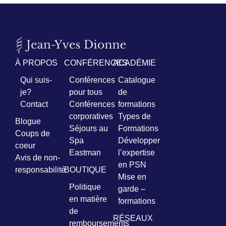
À PROPOS
CONFÉRENCES
ACADÉMIE
Qui suis-
Conférences
Catalogue
je?
pour tous
de
Contact
Conférences
formations
corporatives
Types de
Blogue
Séjours au
Formations
Coups de
Spa
Développer
coeur
Eastman
l’expertise
Avis de non-
en PSN
responsabilité
BOUTIQUE
Mise en
Politique
garde –
en matière
formations
de
RÉSEAUX
remboursements