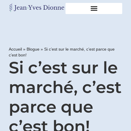
Restons
en
contact
Accueil
»
Blogue
»
Si c’est sur le marché, c’est parce que
c’est bon!
Obtenez
Si c’est sur le
gratuitement
mon
pdf
"BONS
marché, c’est
GRAS,
MAUVAIS
GRAS"
parce que
en
vous
incrivant
c’est bon!
à
mon
infolettre.