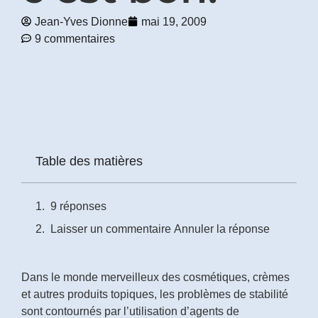
Jean-Yves Dionne
mai 19, 2009
Prénom
9 commentaires
*
Courriel
*
Vous
pourrez
vous
Table des matières
désabonner
en
tout
9 réponses
temps
Laisser un commentaire Annuler la réponse
Je
m'abonne
Dans le monde merveilleux des cosmétiques, crèmes
!
et autres produits topiques, les problèmes de stabilité
sont contournés par l’utilisation d’agents de