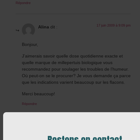
Répondre
17 juin 2009 à 9:09 pm
Alina
dit :
Bonjour,
J’aimerais savoir quelle dose quotidienne exacte et
quelle marque de millepertuis biologique vous
recommandez pour soulager les troubles de l’humeur.
Où peut-on se le procurer? Je vous demande ça parce
que les indications varient beaucoup sur les flacons.
Merci beaucoup!
Répondre
19 juin 2009 à 7:23 am
JYD
dit :