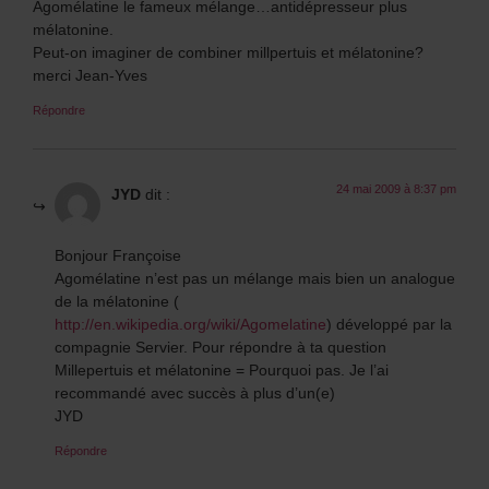
Agomélatine le fameux mélange…antidépresseur plus
mélatonine.
Peut-on imaginer de combiner millpertuis et mélatonine?
merci Jean-Yves
Répondre
24 mai 2009 à 8:37 pm
JYD
dit :
Bonjour Françoise
Agomélatine n’est pas un mélange mais bien un analogue
de la mélatonine (
http://en.wikipedia.org/wiki/Agomelatine
) développé par la
compagnie Servier. Pour répondre à ta question
Millepertuis et mélatonine = Pourquoi pas. Je l’ai
recommandé avec succès à plus d’un(e)
JYD
Répondre