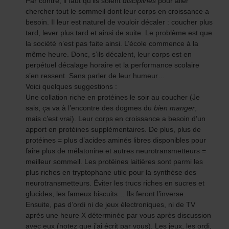
Par contre, il faut qu’ils soient
disciplinés
pour aller
chercher tout le sommeil dont leur corps en croissance a
besoin. Il leur est naturel de vouloir décaler : coucher plus
tard, lever plus tard et ainsi de suite. Le problème est que
la société n’est pas faite ainsi. L’école commence à la
même heure. Donc, s’ils décalent, leur corps est en
perpétuel décalage horaire et la performance scolaire
s’en ressent. Sans parler de leur humeur…
Voici quelques suggestions :
Une collation riche en protéines le soir au coucher (Je
sais, ça va à l’encontre des dogmes du
bien manger
,
mais c’est vrai). Leur corps en croissance a besoin d’un
apport en protéines supplémentaires. De plus, plus de
protéines = plus d’acides aminés libres disponibles pour
faire plus de mélatonine et autres neurotransmetteurs =
meilleur sommeil. Les protéines laitières sont parmi les
plus riches en tryptophane utile pour la synthèse des
neurotransmetteurs. Éviter les trucs riches en sucres et
glucides, les fameux biscuits… Ils feront l’inverse.
Ensuite, pas d’ordi ni de jeux électroniques, ni de TV
après une heure X déterminée par vous après discussion
avec eux (notez que j’ai écrit par vous). Les jeux, les ordi,