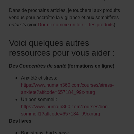
Dans de prochains articles, je toucherai aux produits
vendus pour accroître la vigilance et aux somnifères
naturels
(voir
Dormir comme un loir… les produits
).
Voici quelques autres
ressources pour vous aider :
Des
Concentrés de santé
(formations en ligne)
Anxiété et stress:
https://www.humain360.com/courses/stress-
anxiete?affcode=657184_99rxnurg
Un bon sommeil:
https://www.humain360.com/courses/bon-
sommeil1?affcode=657184_99rxnurg
Des livres
Bon stress, bad stress: