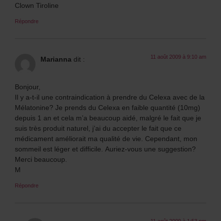
Clown Tiroline
Répondre
11 août 2009 à 9:10 am
Marianna
dit :
Bonjour,
Il y a-t-il une contraindication à prendre du Celexa avec de la
Mélatonine? Je prends du Celexa en faible quantité (10mg)
depuis 1 an et cela m’a beaucoup aidé, malgré le fait que je
suis très produit naturel, j’ai du accepter le fait que ce
médicament améliorait ma qualité de vie. Cependant, mon
sommeil est léger et difficile. Auriez-vous une suggestion?
Merci beaucoup.
M
Répondre
11 août 2009 à 1:53 pm