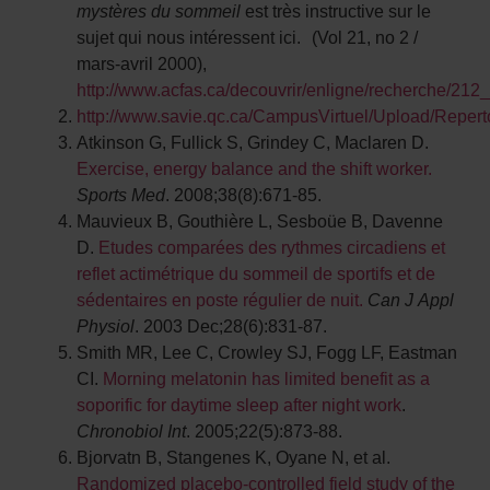
mystères du sommeil
est très instructive sur le
sujet qui nous intéressent ici. (Vol 21, no 2 /
mars-avril 2000),
http://www.acfas.ca/decouvrir/enligne/recherche/212
http://www.savie.qc.ca/CampusVirtuel/Upload/Repert
Atkinson G, Fullick S, Grindey C, Maclaren D.
Exercise, energy balance and the shift worker.
Sports Med
. 2008;38(8):671-85.
Mauvieux B, Gouthière L, Sesboüe B, Davenne
D.
Etudes comparées des rythmes circadiens et
reflet actimétrique du sommeil de sportifs et de
sédentaires en poste régulier de nuit.
Can J Appl
Physiol
. 2003 Dec;28(6):831-87.
Smith MR, Lee C, Crowley SJ, Fogg LF, Eastman
CI.
Morning melatonin has limited benefit as a
soporific for daytime sleep after night work
.
Chronobiol Int
. 2005;22(5):873-88.
Bjorvatn B, Stangenes K, Oyane N, et al.
Randomized placebo-controlled field study of the