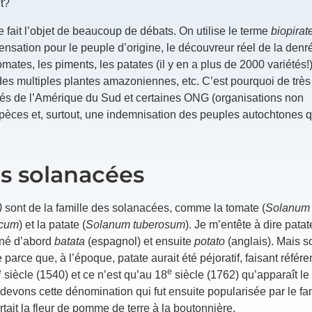
t?
 fait l’objet de beaucoup de débats. On utilise le terme
biopirat
pensation pour le peuple d’origine, le découvreur réel de la denré
omates, les piments, les patates (il y en a plus de 2000 variétés!)
 des multiples plantes amazoniennes, etc. C’est pourquoi de trè
sités de l’Amérique du Sud et certaines ONG (organisations non
pèces et, surtout, une indemnisation des peuples autochtones q
es solanacées
)
sont de la famille des solanacées, comme la tomate (
Solanum 
acum
) et la patate (
Solanum tuberosum
). Je m’entête à dire pata
nné d’abord
batata
(espagnol) et ensuite
potato
(anglais). Mais s
parce que, à l’époque, patate aurait été péjoratif, faisant réfé
e
e
siècle (1540) et ce n’est qu’au 18
siècle (1762) qu’apparaît le
evons cette dénomination qui fut ensuite popularisée par le f
ait la fleur de pomme de terre à la boutonnière.