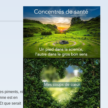
es piments, ni
nne est en
Et que serait