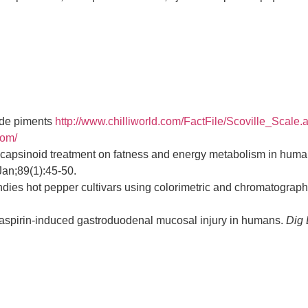
s de piments
http://www.chilliworld.com/FactFile/Scoville_Scale.
com/
el capsinoid treatment on fatness and energy metabolism in huma
Jan;89(1):45-50.
dies hot pepper cultivars using colorimetric and chromatograph
st aspirin-induced gastroduodenal mucosal injury in humans.
Dig 