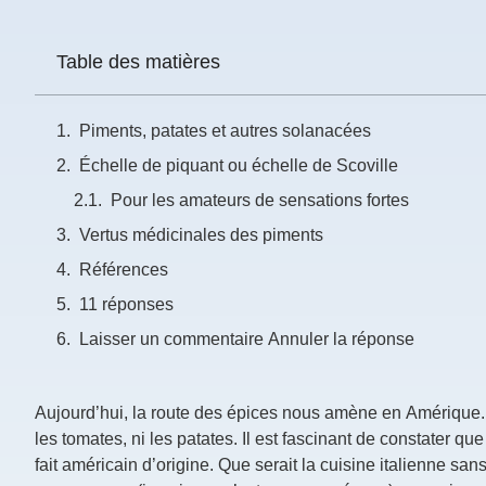
Prénom
Table des matières
*
Piments, patates et autres solanacées
Courriel
*
Échelle de piquant ou échelle de Scoville
Pour les amateurs de sensations fortes
Vous
pourrez
Vertus médicinales des piments
vous
désabonner
Références
en
tout
11 réponses
temps
Laisser un commentaire Annuler la réponse
Je
m'abonne
Aujourd’hui, la route des épices nous amène en Amérique. E
!
les tomates, ni les patates. Il est fascinant de constater q
fait américain d’origine. Que serait la cuisine italienne s