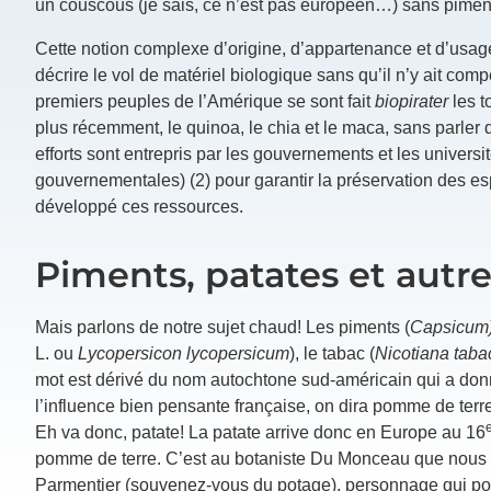
un couscous (je sais, ce n’est pas européen…) sans pimen
Cette notion complexe d’origine, d’appartenance et d’usage
décrire le vol de matériel biologique sans qu’il n’y ait com
premiers peuples de l’Amérique se sont fait
biopirater
les t
plus récemment, le quinoa, le chia et le maca, sans parler
efforts sont entrepris par les gouvernements et les univer
gouvernementales) (2) pour garantir la préservation des es
développé ces ressources.
Piments, patates et autr
Mais parlons de notre sujet chaud! Les piments (
Capsicum
L. ou
Lycopersicon lycopersicum
), le tabac (
Nicotiana tab
mot est dérivé du nom autochtone sud-américain qui a do
l’influence bien pensante française, on dira pomme de terre 
Eh va donc, patate! La patate arrive donc en Europe au 16
pomme de terre. C’est au botaniste Du Monceau que nous d
Parmentier (souvenez-vous du potage), personnage qui port