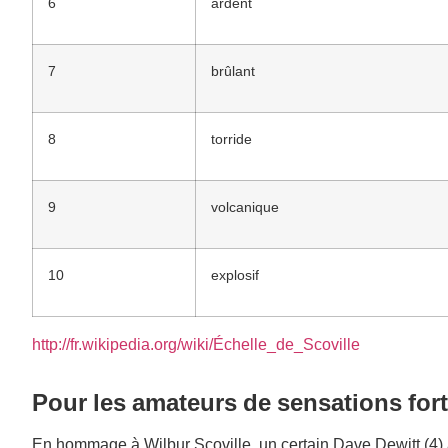
6
ardent
7
brûlant
8
torride
9
volcanique
10
explosif
http://fr.wikipedia.org/wiki/Échelle_de_Scoville
Pour les amateurs de sensations for
En hommage à Wilbur Scoville, un certain Dave Dewitt (4) 