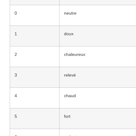
0
neutre
1
doux
2
chaleureux
3
relevé
4
chaud
5
fort