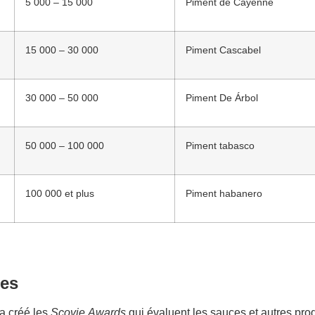
5 000 – 15 000
Piment de Cayenne
15 000 – 30 000
Piment Cascabel
30 000 – 50 000
Piment De Árbol
50 000 – 100 000
Piment tabasco
100 000 et plus
Piment habanero
tes
a créé les
Scovie Awards
qui évaluent les sauces et autres pro