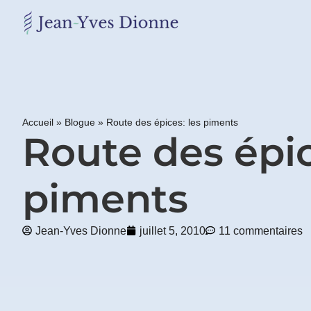
Restons
en
contact
Accueil
»
Blogue
»
Route des épices: les piments
Obtenez
Route des épic
gratuitement
mon
pdf
piments
"BONS
GRAS,
MAUVAIS
GRAS"
Jean-Yves Dionne
juillet 5, 2010
11 commentaires
en
vous
incrivant
à
mon
infolettre.