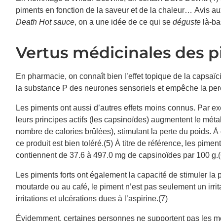
piments en fonction de la saveur et de la chaleur… Avis
Death Hot sauce
, on a une idée de ce qui se
déguste
là-ba
Vertus médicinales des 
En pharmacie, on connaît bien l’effet topique de la capsaï
la substance P des neurones sensoriels et empêche la perc
Les piments ont aussi d’autres effets moins connus. Par exem
leurs principes actifs (les capsinoïdes) augmentent le mét
nombre de calories brûlées)
, stimulant la perte du poids. 
ce produit est bien toléré.(5) À titre de référence, les pime
contiennent de 37.6 à 497.0 mg de capsinoïdes par 100 g.(
Les piments forts ont également la capacité de stimuler la 
moutarde ou au café, le piment n’est pas seulement un irrit
irritations et ulcérations dues à l’aspirine.(7)
Évidemment, certaines personnes ne supportent pas les met