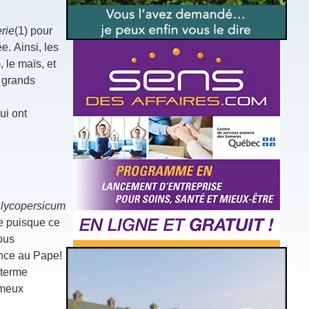
erie
(1) pour
e. Ainsi, les
, le maïs, et
s grands
ui ont
lycopersicum
te puisque ce
ous
rence au Pape!
 terme
ameux