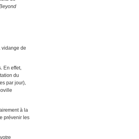
Beyond
a vidange de
 En effet,
tation du
s par jour),
oville
airement à la
e prévenir les
votre