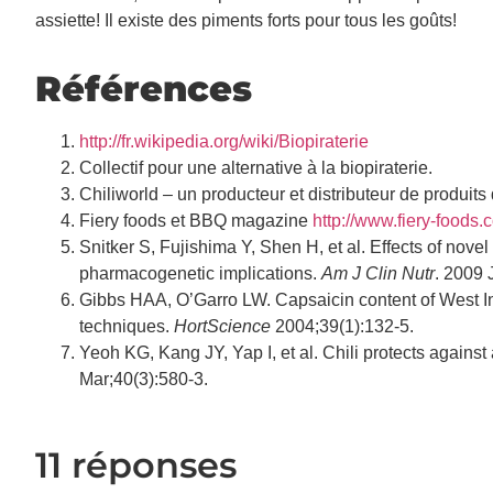
assiette! Il existe des piments forts pour tous les goûts!
Références
http://fr.wikipedia.org/wiki/Biopiraterie
Collectif pour une alternative à la biopiraterie.
Chiliworld – un producteur et distributeur de produit
Fiery foods et BBQ magazine
http://www.fiery-foods.
Snitker S, Fujishima Y, Shen H, et al. Effects of nov
pharmacogenetic implications.
Am J Clin Nutr
. 2009 
Gibbs HAA, O’Garro LW. Capsaicin content of West In
techniques.
HortScience
2004;39(1):132-5.
Yeoh KG, Kang JY, Yap I, et al. Chili protects again
Mar;40(3):580-3.
11 réponses