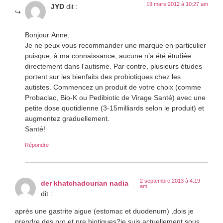
19 mars 2012 à 10:27 am
JYD
dit :
Bonjour Anne,
Je ne peux vous recommander une marque en particulier
puisque, à ma connaissance, aucune n’a été étudiée
directement dans l’autisme. Par contre, plusieurs études
portent sur les bienfaits des probiotiques chez les
autistes. Commencez un produit de votre choix (comme
Probaclac, Bio-K ou Pedibiotic de Virage Santé) avec une
petite dose quotidienne (3-15milliards selon le produit) et
augmentez graduellement.
Santé!
Répondre
2 septembre 2013 à 4:19
der khatchadourian nadia
am
dit :
après une gastrite aigue (estomac et duodenum) ,dois je
prendre des pro et pre biotiques?je suis actuellement sous