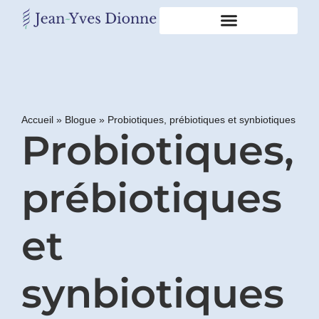
Restons
en
contact
Accueil
»
Blogue
»
Probiotiques, prébiotiques et synbiotiques
Probiotiques,
Obtenez
gratuitement
mon
pdf
prébiotiques
"BONS
GRAS,
MAUVAIS
et
GRAS"
en
vous
synbiotiques
incrivant
à
mon
infolettre.