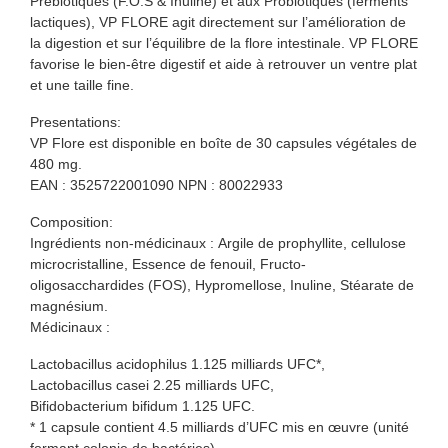
Prébiotiques (F.O.S & Inuline) et aux Probiotiques (ferments
lactiques), VP FLORE agit directement sur l’amélioration de
la digestion et sur l’équilibre de la flore intestinale. VP FLORE
favorise le bien-être digestif et aide à retrouver un ventre plat
et une taille fine.
Presentations:
VP Flore est disponible en boîte de 30 capsules végétales de
480 mg.
EAN : 3525722001090 NPN : 80022933
Composition:
Ingrédients non-médicinaux : Argile de prophyllite, cellulose
microcristalline, Essence de fenouil, Fructo-
oligosacchardides (FOS), Hypromellose, Inuline, Stéarate de
magnésium.
Médicinaux :
Lactobacillus acidophilus 1.125 milliards UFC*,
Lactobacillus casei 2.25 milliards UFC,
Bifidobacterium bifidum 1.125 UFC.
* 1 capsule contient 4.5 milliards d’UFC mis en œuvre (unité
formant colonie de bactéries).