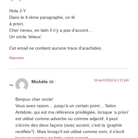
Hola J-Y
Dans le 4-ième paragraphe, on lit
à priori.
Cher neveu, en latin il n’y a pas d’accent…
Un oncle ‘tèteux’
Cet email ne contient aucune trace d’arachides.
Répondre
10 avril 2010 à 1:12 pm
Michèle
dit :
Bonjour cher oncle!
Vous avez raison… jusqu’à un certain point… Selon
Antidote, qui est ma référence privilégiée, lorsque ‘a priori’
est utilisé comme adverbe ou comme adjectif, il peut
s’écrire des deux façons (avec accent, c’est la ‘graphie
rectifiée’!). Mais lorsqu’il est utilisé comme nom, il s’écrit
toujours comme en latin, sans accent.