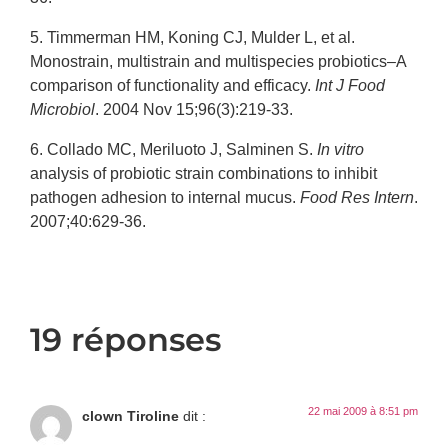
5.
Timmerman HM, Koning CJ, Mulder L, et al.
Monostrain, multistrain and multispecies probiotics–A
comparison of functionality and efficacy.
Int J Food
Microbiol
. 2004 Nov 15;96(3):219-33.
6.
Collado MC, Meriluoto J, Salminen S.
In vitro
analysis of probiotic strain combinations to inhibit
pathogen adhesion to internal mucus.
Food Res Intern
.
2007;40:629-36.
19 réponses
22 mai 2009 à 8:51 pm
clown Tiroline
dit :