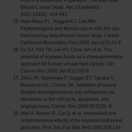
Breast Cancer Study.
Am J Epidemiol
2001;154(5) : 434-441.
Horn-Ross PL, Hoggatt KJ, Lee MM.
Phytoestrogens and thyroid cancer risk: the san
francisco bay area thyroid cancer study.
Cancer
Epidemiol Biomarkers Prev
2002 Jan;11(1):43-9.
Su SJ, Yeh TM, Lei HY, Chow NH et al. The
potential of soybean foods as a chemoprevention
approach for human urinary tract cancer.
Clin
Cancer Res
2000 Jan;6(1):230-6.
Zhou JR, Mukherjee P, Gugger ET, Tanaka T,
Blackburn GL, Clinton SK. Inhibition of murine
bladder tumorigenesis by soy isoflavones via
alterations in the cell cycle, apoptosis, and
angiogenesis.
Cancer Res
1998;58:5231–8.
Wei H, Bowen R, Cai Q, et al. Antioxidant and
antipromotional effects of the soybean isoflavone
genistein.
Proc Soc Exp Biol Med
1995;208:124-