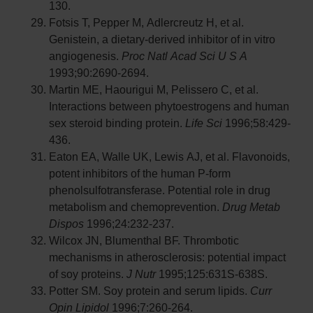
130.
Fotsis T, Pepper M, Adlercreutz H, et al.
Genistein, a dietary-derived inhibitor of in vitro
angiogenesis.
Proc Natl Acad Sci U S A
1993;90:2690-2694.
Martin ME, Haourigui M, Pelissero C, et al.
Interactions between phytoestrogens and human
sex steroid binding protein.
Life Sci
1996;58:429-
436.
Eaton EA, Walle UK, Lewis AJ, et al. Flavonoids,
potent inhibitors of the human P-form
phenolsulfotransferase. Potential role in drug
metabolism and chemoprevention.
Drug Metab
Dispos
1996;24:232-237.
Wilcox JN, Blumenthal BF. Thrombotic
mechanisms in atherosclerosis: potential impact
of soy proteins.
J Nutr
1995;125:631S-638S.
Potter SM. Soy protein and serum lipids.
Curr
Opin Lipidol
1996;7:260-264.