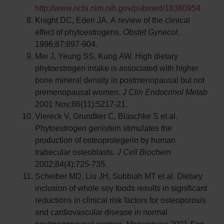
http://www.ncbi.nlm.nih.gov/pubmed/18380954
Knight DC, Eden JA. A review of the clinical
effect of phytoestrogens.
Obstet Gynecol
.
1996;87:897-904.
Mei J, Yeung SS, Kung AW. High dietary
phytoestrogen intake is associated with higher
bone mineral density in postmenopausal but not
premenopausal women.
J Clin Endocrinol Metab
2001 Nov;86(11):5217-21.
Viereck V, Grundker C, Blaschke S et al.
Phytoestrogen genistein stimulates the
production of osteoprotegerin by human
trabecular osteoblasts.
J Cell Biochem
2002;84(4):725-735.
Scheiber MD, Liu JH, Subbiah MT et al. Dietary
inclusion of whole soy foods results in significant
reductions in clinical risk factors for osteoporosis
and cardiovascular disease in normal
postmenopausal women.
Menopause
2001 Sep-