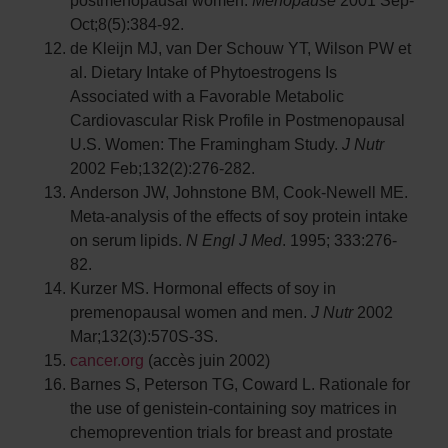
Oct;8(5):384-92.
de Kleijn MJ, van Der Schouw YT, Wilson PW et
al. Dietary Intake of Phytoestrogens Is
Associated with a Favorable Metabolic
Cardiovascular Risk Profile in Postmenopausal
U.S. Women: The Framingham Study.
J Nutr
2002 Feb;132(2):276-282.
Anderson JW, Johnstone BM, Cook-Newell ME.
Meta-analysis of the effects of soy protein intake
on serum lipids.
N Engl J Med
. 1995; 333:276-
82.
Kurzer MS. Hormonal effects of soy in
premenopausal women and men.
J Nutr
2002
Mar;132(3):570S-3S.
cancer.org
(accès juin 2002)
Barnes S, Peterson TG, Coward L. Rationale for
the use of genistein-containing soy matrices in
chemoprevention trials for breast and prostate