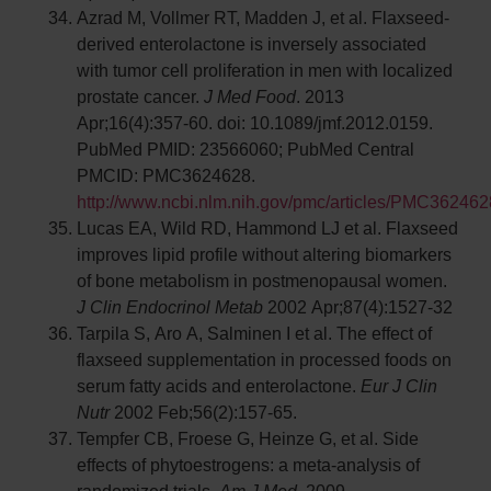
Azrad M, Vollmer RT, Madden J, et al. Flaxseed-
derived enterolactone is inversely associated
with tumor cell proliferation in men with localized
prostate cancer.
J Med Food
. 2013
Apr;16(4):357-60. doi: 10.1089/jmf.2012.0159.
PubMed PMID: 23566060; PubMed Central
PMCID: PMC3624628.
http://www.ncbi.nlm.nih.gov/pmc/articles/PMC362462
Lucas EA, Wild RD, Hammond LJ et al. Flaxseed
improves lipid profile without altering biomarkers
of bone metabolism in postmenopausal women.
J Clin Endocrinol Metab
2002 Apr;87(4):1527-32
Tarpila S, Aro A, Salminen I et al. The effect of
flaxseed supplementation in processed foods on
serum fatty acids and enterolactone.
Eur J Clin
Nutr
2002 Feb;56(2):157-65.
Tempfer CB, Froese G, Heinze G, et al. Side
effects of phytoestrogens: a meta-analysis of
randomized trials.
Am J Med
. 2009