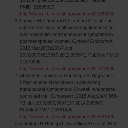
PMID: 21685820.
http://www.ncbi.nlm.nih.gov/pubmed/21685820
Lipovac M, Chedraui P, Gruenhut C, et al. The
effect of red clover isoflavone supplementation
over vasomotor and menopausal symptoms in
postmenopausal women.
Gynecol Endocrinol
.
2012 Mar;28(3):203-7. doi:
10.3109/09513590.2011.593671. PubMed PMID:
21870906.
http://www.ncbi.nlm.nih.gov/pubmed/21870906
Shakeri F, Taavoni S, Goushegir A, Haghani H.
Effectiveness of red clover in alleviating
menopausal symptoms: a 12-week randomized,
controlled trial.
Climacteric
. 2015 Aug;18(4):568-
73. doi: 10.3109/13697137.2014.999660.
PubMed PMID: 25581426.
http://www.ncbi.nlm.nih.gov/pubmed/25581426
Chedraui P, Hidalgo L, San Miguel G, et al. Red