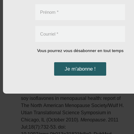
et-cancer-du-sein/
Une petite graine banale, un grand pas en
Prénom
*
prévention –
https://www.jydionne.com/une-
petite-graine-banale-un-grand-pas-en-
prevention/
Courriel
*
Références
Vous pourrez vous désabonner en tout temps
Phytochemical Database, USDA – ARS –
NGRL, Beltsville Agricultural Research Center,
Je m'abonne !
Beltsville, Maryland (accès fév. 2002) James A.
Duke
North American Menopause Society. The role of
soy isoflavones in menopausal health: report of
The North American Menopause Society/Wulf H.
Utian Translational Science Symposium in
Chicago, IL (October 2010).
Menopause
. 2011
Jul;18(7):732-53. doi:
10.1097/gme.0b013e31821fc8e0. PubMed