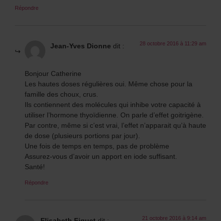
Répondre
28 octobre 2016 à 11:29 am
Jean-Yves Dionne
dit :
Bonjour Catherine
Les hautes doses régulières oui. Même chose pour la
famille des choux, crus.
Ils contiennent des molécules qui inhibe votre capacité à
utiliser l’hormone thyoïdienne. On parle d’effet goitrigène.
Par contre, même si c’est vrai, l’effet n’apparait qu’à haute
de dose (plusieurs portions par jour).
Une fois de temps en temps, pas de problème
Assurez-vous d’avoir un apport en iode suffisant.
Santé!
Répondre
21 octobre 2016 à 9:14 am
Elisabeth Fiquet
dit :