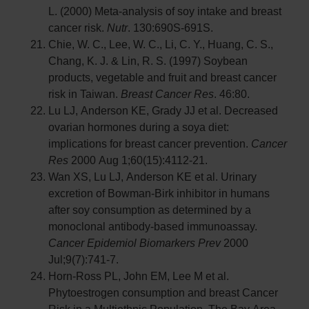
L. (2000) Meta-analysis of soy intake and breast
cancer risk.
Nutr
. 130:690S-691S.
Chie, W. C., Lee, W. C., Li, C. Y., Huang, C. S.,
Chang, K. J. & Lin, R. S. (1997) Soybean
products, vegetable and fruit and breast cancer
risk in Taiwan.
Breast Cancer Res
. 46:80.
Lu LJ, Anderson KE, Grady JJ et al. Decreased
ovarian hormones during a soya diet:
implications for breast cancer prevention.
Cancer
Res
2000 Aug 1;60(15):4112-21.
Wan XS, Lu LJ, Anderson KE et al. Urinary
excretion of Bowman-Birk inhibitor in humans
after soy consumption as determined by a
monoclonal antibody-based immunoassay.
Cancer Epidemiol Biomarkers Prev
2000
Jul;9(7):741-7.
Horn-Ross PL, John EM, Lee M et al.
Phytoestrogen consumption and breast Cancer
Risk in a Multiethnic Population. The Bay Area