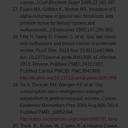
cancer.
J Cell Biochem Suppl
1995;22:181-187.
Evans BA, Griffiths K, Morton MS. Inhibition of 5
alpha-reductase in genital skin fibroblasts and
prostate tissue by dietary lignans and
isoflavonoids.
J Endocrinol
1995;147:295-302.
Fritz H, Seely D, Flower G, et al. Soy, red clover,
and isoflavones and breast cancer: a systematic
review.
PLoS One
. 2013 Nov 28;8(11):e81968.
doi: 10.1371/journal.pone.0081968. eCollection
2013. Review. PubMed PMID: 24312387;
PubMed Central PMCID: PMC3842968.
http://dx.plos.org/10.1371/journal.pone.0081968
Xu X, Duncan AM, Wangen KE et al. Soy
consumption alters endogenous estrogen
metabolism in postmenopausal women.
Cancer
Epidemiol Biomarkers Prev
2000 Aug;9(8):781-6.
PubMed PMID: 10952094.
http://cebp.aacrjournals.org/content/9/8/781.long
Trock, B., Butler, W., Clarke, R. & Hilakivi-Clarke,