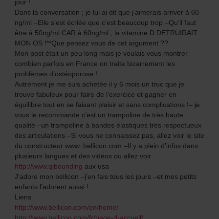
jour !
Dans la conversation ; je lui ai dit que j’aimerais arriver à 60
ng/ml –Elle s’est écriée que c’est beaucoup trop –Qu’il faut
être à 50ng/ml CAR à 60ng/ml , la vitamine D DETRUIRAIT
MON OS !**Que pensez vous de cet argument ??
Mon post était un peu long mais je voulais vous montrer
combien parfois en France on traite bizarrement les
problèmes d’ostéoporose !
Autrement je me suis achetée il y 6 mois un truc que je
trouve fabuleux pour faire de l’exercice et gagner en
équilibre tout en se faisant plaisir et sans complications !– je
vous le recommande c’est un trampoline de très haute
qualité –un trampoline à bandes élastiques très respectueux
des articulations –Si vous ne connaissez pas, allez voir le site
du constructeur www. bellicon.com –Il y a plein d’infos dans
plusieurs langues et des vidéos ou allez voir
http://www.qibounding
aux usa
J’adore mon bellicon –j’en fais tous les jours –et mes petits
enfants l’adorent aussi !
Liens
http://www.bellicon.com/en/home/
http://www.bellicon.com/fr/page-d-accueil/