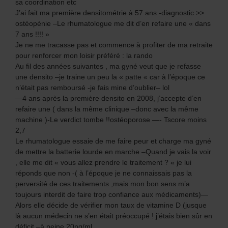
sa coordination etc
J’ai fait ma première densitométrie à 57 ans -diagnostic >>
ostéopénie –Le rhumatologue me dit d’en refaire une « dans
7 ans !!!! »
Je ne me tracasse pas et commence à profiter de ma retraite
pour renforcer mon loisir préféré : la rando
Au fil des années suivantes , ma gyné veut que je refasse
une densito –je traine un peu la « patte « car à l’époque ce
n’était pas remboursé -je fais mine d’oublier– lol
—4 ans après la première densito en 2008, j’accepte d’en
refaire une ( dans la même clinique –donc avec la même
machine )-Le verdict tombe !!ostéoporose —- Tscore moins
2,7
Le rhumatologue essaie de me faire peur et charge ma gyné
de mettre la batterie lourde en marche –Quand je vais la voir
, elle me dit « vous allez prendre le traitement ? « je lui
réponds que non -( à l’époque je ne connaissais pas la
perversité de ces traitements ,mais mon bon sens m’a
toujours interdit de faire trop confiance aux médicaments)—
Alors elle décide de vérifier mon taux de vitamine D (jusque
là aucun médecin ne s’en était préoccupé ! j’étais bien sûr en
déficit –à peine 20ng/ml