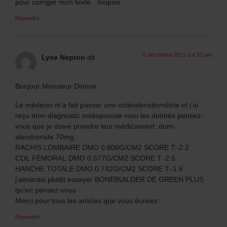
pour corriger mon texte…biopsie.
Répondre
5 décembre 2012 à 4:33 pm
Lyse Nepton
dit :
Bonjour Monsieur Dionne
Le médecin m’a fait passer une ostéodensitométrie et j’ai
reçu mon diagnostic ostéoporose voici les donnés pensez-
vous que je doive prendre leur médicament: dom-
alendronate 70mg.:
RACHIS LOMBAIRE DMO 0.806G/CM2 SCORE T:-2.2
COL FÉMORAL DMO 0.577G/CM2 SCORE T:-2.5
HANCHE TOTALE DMO 0.742G/CM2 SCORE T:-1.6
j’aimerais plutôt essayer BONEBUILDER DE GREEN PLUS
qu’en pensez-vous
Merci pour tous les articles que vous écrivez
Répondre