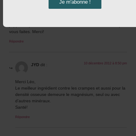
l’activité physique que je pratique, il y a longtemps que
Je m'abonne !
j’aurais eu une fracture si je devais en avoir une.
Il n’est pas facile d’avoir l’heure juste et c’est pourquoi
j’apprécie particulièrement votre honnêteté et les efforts que
vous faites. Merci!
Répondre
10 décembre 2012 à 8:50 pm
JYD
dit :
Merci Léo,
Le meilleur ingrédient contre les crampes et aussi pour la
densité osseuse demeure le magnésium, seul ou avec
d’autres minéraux.
Santé!
Répondre