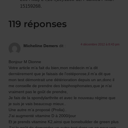
15159268.
119 réponses
4 décembre 2012 à 8:43 pm
Micheline Demers
dit :
Bonjour M Dionne
Votre article m’a fait du bien,mon médecin m’a dit
dernièrement que je faisais de l’ostéporose,il m’a dit que
mon test démontrait une détérioration depuis un an,donc il
me conseille de prendre des bisphosphonates,que je n’ai
vraiment pas le goût de prendre,
Je fais de la spondylarthrite et avec le nouveau régime que
je suis je vais beaucoup mieux..
Une autre m’a proposé (Prolia)..
J’ai augmenté vitamine D à 2000/jour
Et je prends vitamine K2,ainsi que bonebuilder de green plus
J’ai le goût de demander un autre test dans un an pour voir