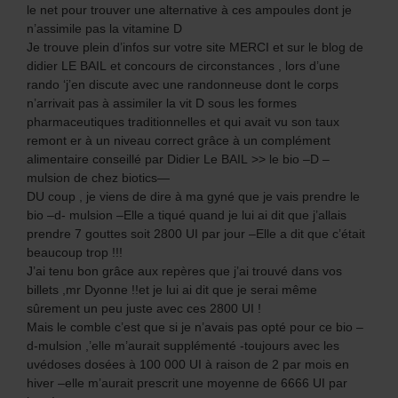
le net pour trouver une alternative à ces ampoules dont je
n’assimile pas la vitamine D
Je trouve plein d’infos sur votre site MERCI et sur le blog de
didier LE BAIL et concours de circonstances , lors d’une
rando ‘j’en discute avec une randonneuse dont le corps
n’arrivait pas à assimiler la vit D sous les formes
pharmaceutiques traditionnelles et qui avait vu son taux
remont er à un niveau correct grâce à un complément
alimentaire conseillé par Didier Le BAIL >> le bio –D –
mulsion de chez biotics—
DU coup , je viens de dire à ma gyné que je vais prendre le
bio –d- mulsion –Elle a tiqué quand je lui ai dit que j’allais
prendre 7 gouttes soit 2800 UI par jour –Elle a dit que c’était
beaucoup trop !!!
J’ai tenu bon grâce aux repères que j’ai trouvé dans vos
billets ,mr Dyonne !!et je lui ai dit que je serai même
sûrement un peu juste avec ces 2800 UI !
Mais le comble c’est que si je n’avais pas opté pour ce bio –
d-mulsion ,’elle m’aurait supplémenté -toujours avec les
uvédoses dosées à 100 000 UI à raison de 2 par mois en
hiver –elle m’aurait prescrit une moyenne de 6666 UI par