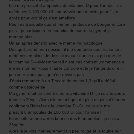
Elle me prescrit 3 ampoules de vitamine D pour l’année -les
uvédoses à 100 000 UI –on prévoit une densito pour 1 an
après pour voir si ça s’est amélioré
Pas très tranquille quand même , je décide de bouger encore
plus—je participe à un peu plus de cours de gym et je
marche plus
Un an après densito avec le même rhumatologue
Dès qu’il prend mon dossier, il me demande quel traitement
a été mis en place Je dois lui avouer que je n’ai pris que de
la vitamine D—évidemment il n’est pas content ,commence à
me sermonner –puis il fait le contrôle et là je l’entends dire «
je n’en reviens pas , je n’en reviens pas ….
J’étais remontée à un T score de moins 1,3 qu’il a défini
comme ostéopénie
Ma gyné refait un contrôle de ma vitamine D –je suis toujours
dans les 20ng –Alors elle me dit que de plus en plus d’études
confirment l’intérêt de la vitamine D –Du coup elle me
prescrit 6 ampoules de 100 000 Ui pour l’année !
Bilan cette année après la prise des 6 ampoules : je suis à
26ng /ml
Alors là je vois intérieurement un peu rouge et je fouine sur