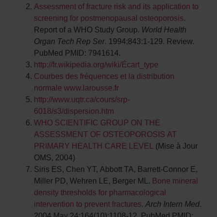
Assessment of fracture risk and its application to
screening for postmenopausal osteoporosis
.
Report of a WHO Study Group.
World Health
Organ Tech Rep Ser
. 1994;843:1-129. Review.
PubMed PMID: 7941614.
http://fr.wikipedia.org/wiki/Écart_type
Courbes des fréquences et la distribution
normale
www.larousse.fr
http://www.uqtr.ca/cours/srp-
6018/s3/dispersion.htm
WHO SCIENTIFIC GROUP ON THE
ASSESSMENT OF OSTEOPOROSIS AT
PRIMARY HEALTH CARE LEVEL
(Mise à Jour
OMS, 2004)
Siris ES, Chen YT, Abbott TA, Barrett-Connor E,
Miller PD, Wehren LE, Berger ML.
Bone mineral
density thresholds for pharmacological
intervention to prevent fractures
.
Arch Intern Med
.
2004 May 24;164(10):1108-12. PubMed PMID: