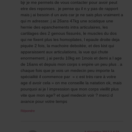
bjr je me permets de vous contacter pour avoir peut
etre des reponses.. je pense qu il n y pas de rapport
mais j ai besoin d un avis car je ne sais plus vraiment a
qui m adresser. j ai 26ans 47kg une sciatique une
hernie des epanchements intra articulaires, les
cartilages des 2 genous fissurés, le muscles du dos
qui ne fixent plus les homoplates, l epaule droite deja
piquée 2 fois, la machoire deboitée, et des kist qui
apparaissent aux articulations, la vue qui chute
enormement. j ai perdu 10kg en 1mois et demi a l age
de 16ans et depuis mon corps s enpire un peu plus . a
chaque fois que je vois un medecin peu importe la
spécialité il commence par » c est très rare à votre
age d avoir cela » on me conseille la natation ok, mais
pourquoi ai je l impression que mon corps vieillit plus
vite que mon age? et quel medecin voir ? merci d
avance pour votre temps
Répondre
4 décembre 2017 à 4:22