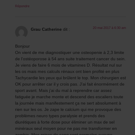
Répondre
20 mai 2017 à 6:30 am
Grau Catherine
dit :
Bonjour
On vient de me diagnostiquer une osteopenie à 2,3 limite
de l’ostéoporose à 54 ans suite traitement cancer du sein.
Je viens de faire 6 mois de vitamines D. Résultat nul sur
les os mais mes calculs rénaux ont bien profité en plus
Tachycardie les yeux qui brûlent le top. Mon chirurgien est
OK pour arrêter car il y crois pas. J’ai fait énormément de
sport avant. Mais j’ai du mal à reprendre car assez
fatiguée je marche monte et descend des escaliers toute
la journée mais manifestement ça ne sert absolument à
rien sur les os. Je zape le calcium qui me provoque des
problèmes neuro types paralysie et prends des
diurétiques à forte dose pour éliminer un max de sel
minéraux seul moyen pour ne pas me transformer en
zombie. Mes prises de sang sont normales aucune