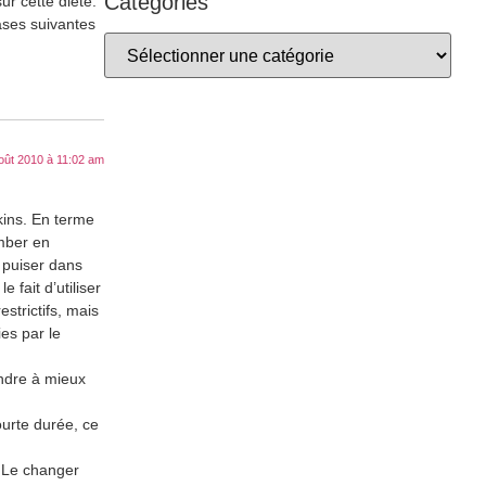
Catégories
ur cette diète.
ases suivantes
oût 2010 à 11:02 am
kins. En terme
omber en
 puiser dans
 fait d’utiliser
strictifs, mais
es par le
endre à mieux
ourte durée, ce
 Le changer