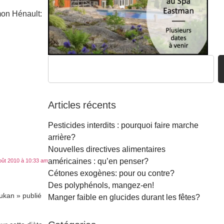
mon Hénault:
Articles récents
Pesticides interdits : pourquoi faire marche
arrière?
Nouvelles directives alimentaires
américaines : qu’en penser?
oût 2010 à 10:33 am
Cétones exogènes: pour ou contre?
Des polyphénols, mangez-en!
ukan » publié
Manger faible en glucides durant les fêtes?