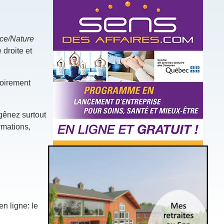
ce/Nature
 droite et
toirement
gênez surtout
ormations,
n ligne: le