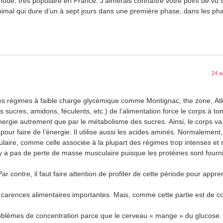
ode, très populaire en France. J’aimerais connaître votre point de vu s
nimal qui dure d’un à sept jours dans une première phase, dans les ph
24 a
 des régimes à faible charge glycémique comme Montignac, the zone, At
es sucres, amidons, féculents, etc.) de l’alimentation force le corps à t
énergie autrement que par le métabolisme des sucres. Ainsi, le corps va
ur faire de l’énergie. Il utilise aussi les acides aminés. Normalement, le
ire, comme celle associée à la plupart des régimes trop intenses et re
’y a pas de perte de masse musculaire puisque les protéines sont fourni
ar contre, il faut faire attention de profiter de cette période pour appr
es carences alimentaires importantes. Mais, comme cette partie est de c
roblèmes de concentration parce que le cerveau « mange » du glucose.