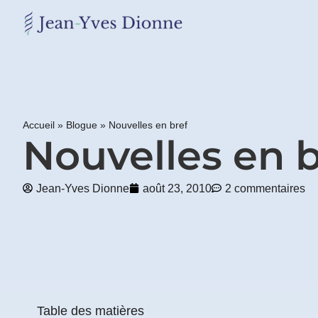
Restons
en
contact
Accueil
»
Blogue
»
Nouvelles en bref
Obtenez
Nouvelles en b
gratuitement
mon
pdf
Jean-Yves Dionne
août 23, 2010
2 commentaires
"BONS
GRAS,
MAUVAIS
GRAS"
en
vous
incrivant
à
mon
Table des matières
infolettre.