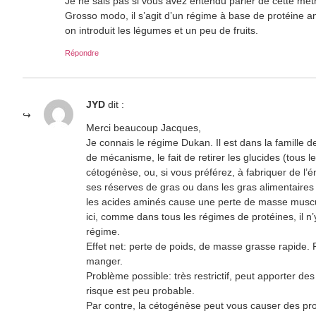
Je ne sais pas si vous avez entendu parler de cette méth
Grosso modo, il s’agit d’un régime à base de protéine a
on introduit les légumes et un peu de fruits.
Répondre
JYD
dit :
Merci beaucoup Jacques,
Je connais le régime Dukan. Il est dans la famille
de mécanisme, le fait de retirer les glucides (tous l
cétogénèse, ou, si vous préférez, à fabriquer de l’
ses réserves de gras ou dans les gras alimentaires po
les acides aminés cause une perte de masse muscula
ici, comme dans tous les régimes de protéines, il n
régime.
Effet net: perte de poids, de masse grasse rapide. P
manger.
Problème possible: très restrictif, peut apporter d
risque est peu probable.
Par contre, la cétogénèse peut vous causer des p