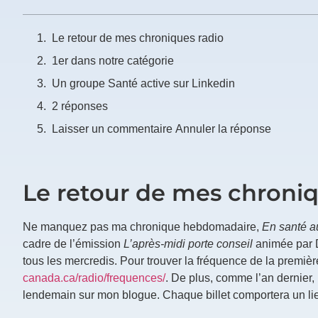
Prénom
Le retour de mes chroniques radio
*
1er dans notre catégorie
Un groupe Santé active sur Linkedin
Courriel
*
2 réponses
Laisser un commentaire Annuler la réponse
Vous
pourrez
vous
désabonner
en
Le retour de mes chroniq
tout
temps
Ne manquez pas ma chronique hebdomadaire,
En santé a
cadre de l’émission
L’après-midi porte conseil
animée par D
Je
tous les mercredis. Pour trouver la fréquence de la premiè
m'abonne
canada.ca/radio/frequences/
. De plus, comme l’an dernier, 
!
lendemain sur mon blogue. Chaque billet comportera un lie