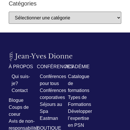
Catégories
À PROPOS
CONFÉRENCES
ACADÉMIE
Qui suis-
Conférences
Catalogue
je?
pour tous
de
Contact
Conférences
formations
corporatives
Types de
Blogue
Séjours au
Formations
Coups de
Spa
Développer
coeur
Eastman
l’expertise
Avis de non-
en PSN
responsabilité
BOUTIQUE