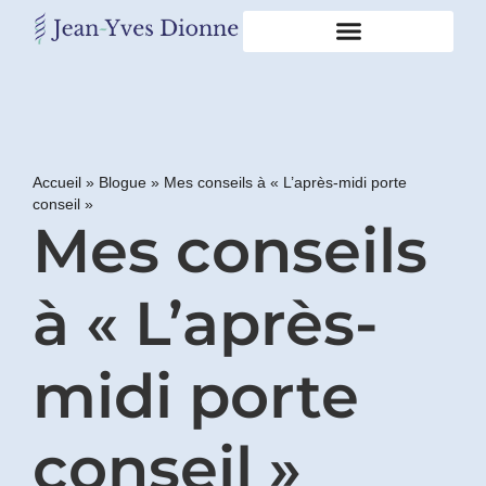
Restons
en
contact
Accueil
»
Blogue
»
Mes conseils à « L’après-midi porte
conseil »
Obtenez
Mes conseils
gratuitement
mon
pdf
"BONS
à « L’après-
GRAS,
MAUVAIS
GRAS"
midi porte
en
vous
incrivant
conseil »
à
mon
infolettre.