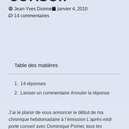
Jean-Yves Dionne
janvier 4, 2010
Prénom
14 commentaires
*
Courriel
*
Vous
pourrez
vous
Table des matières
désabonner
en
tout
14 réponses
temps
Laisser un commentaire Annuler la réponse
Je
m'abonne
J’ai le plaisir de vous annoncer le début de ma
!
chronique hebdomadaire à l’émission
L’après-midi
porte conseil
avec Dominique Poirier, tous les