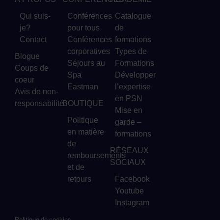
Qui suis-
Conférences
Catalogue
je?
pour tous
de
Contact
Conférences
formations
corporatives
Types de
Blogue
Séjours au
Formations
Coups de
Spa
Développer
coeur
Eastman
l’expertise
Avis de non-
en PSN
responsabilité
BOUTIQUE
Mise en
Politique
garde –
en matière
formations
de
RÉSEAUX
remboursements
SOCIAUX
et de
retours
Facebook
Youtube
Instagram
Politique de cookies