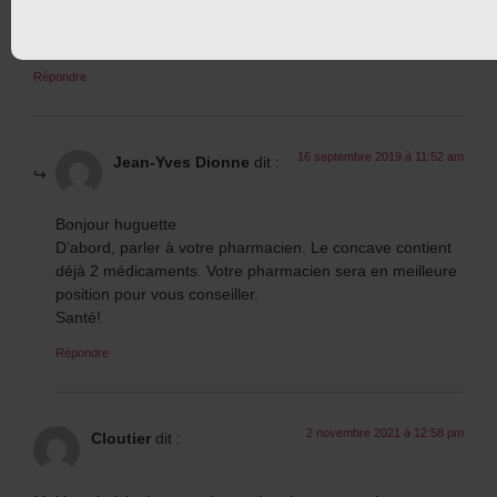
Est ce que je peux prendre du welbutin xl 300 avec le produit
concave
Répondre
16 septembre 2019 à 11:52 am
Jean-Yves Dionne
dit :
Bonjour huguette
D’abord, parler à votre pharmacien. Le concave contient
déjà 2 médicaments. Votre pharmacien sera en meilleure
position pour vous conseiller.
Santé!
Répondre
2 novembre 2021 à 12:58 pm
Cloutier
dit :