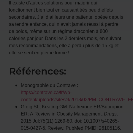
Il existe d’autres solutions pour maigrir qui
fonctionnent bien tout en causant très peu d’effets
secondaires. J’ai d’ailleurs une patiente, obèse depuis
sa tendre enfance, qui n’avait jamais réussi à perdre
de poids, même sur un régime draconien à 800
calories par jour. Dans les 2 derniers mois, en suivant
mes recommandations, elle a perdu plus de 15 kg et
elle se sent en pleine forme !
Références:
Monographie du Contrave :
https://contrave.ca/fr/wp-
content/uploads/sites/3/2018/03/PM_CONTRAVE_F
Greig SL, Keating GM. Naltrexone ER/Bupropion
ER: A Review in Obesity Management.
Drugs
.
2015 Jul;75(11):1269-80. doi: 10.1007/s40265-
015-0427-5. Review. PubMed PMID: 26105116.