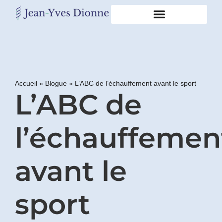
Restons
en
contact
Accueil
»
Blogue
»
L’ABC de l’échauffement avant le sport
L’ABC de
Obtenez
gratuitement
mon
pdf
l’échauffemen
"BONS
GRAS,
MAUVAIS
avant le
GRAS"
en
vous
sport
incrivant
à
mon
infolettre.