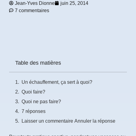
Jean-Yves Dionne
juin 25, 2014
7 commentaires
Prénom
*
Courriel
*
Vous
Table des matières
pourrez
vous
désabonner
en
Un échauffement, ça sert à quoi?
tout
temps
Quoi faire?
Quoi ne pas faire?
Je
7 réponses
m'abonne
!
Laisser un commentaire Annuler la réponse