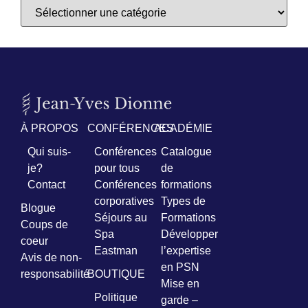
À PROPOS
CONFÉRENCES
ACADÉMIE
Qui suis-
Conférences
Catalogue
je?
pour tous
de
Contact
Conférences
formations
corporatives
Types de
Blogue
Séjours au
Formations
Coups de
Spa
Développer
coeur
Eastman
l’expertise
Avis de non-
en PSN
responsabilité
BOUTIQUE
Mise en
Politique
garde –