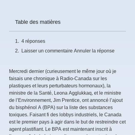
Prénom
*
Table des matières
Courriel
4 réponses
*
Laisser un commentaire Annuler la réponse
Vous
pourrez
vous
Mercredi dernier (curieusement le même jour où je
désabonner
en
faisais une chronique à Radio-Canada sur les
tout
plastiques et leurs perturbateurs hormonaux), la
temps
ministre de la Santé, Leona Agglukkaq, et le ministre
de l’Environnement, Jim Prentice, ont annoncé l’ajout
Je
du bisphénol A (BPA) sur la liste des substances
m'abonne
toxiques. Faisant fi des lobbys industriels, le Canada
!
est le premier pays à agir dans le but de restreindre cet
agent plastifiant. Le BPA est maintenant inscrit à