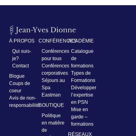
À PROPOS
CONFÉRENCES
ACADÉMIE
Qui suis-
Conférences
Catalogue
je?
pour tous
de
Contact
Conférences
formations
corporatives
Types de
Blogue
Séjours au
Formations
Coups de
Spa
Développer
coeur
Eastman
l’expertise
Avis de non-
en PSN
responsabilité
BOUTIQUE
Mise en
Politique
garde –
en matière
formations
de
RÉSEAUX