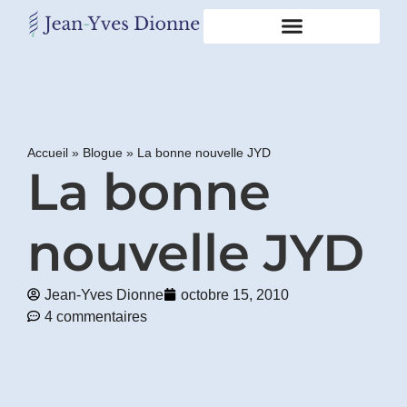
Restons
en
contact
Accueil
»
Blogue
»
La bonne nouvelle JYD
La bonne
Obtenez
gratuitement
mon
pdf
nouvelle JYD
"BONS
GRAS,
MAUVAIS
Jean-Yves Dionne
octobre 15, 2010
GRAS"
4 commentaires
en
vous
incrivant
à
mon
infolettre.