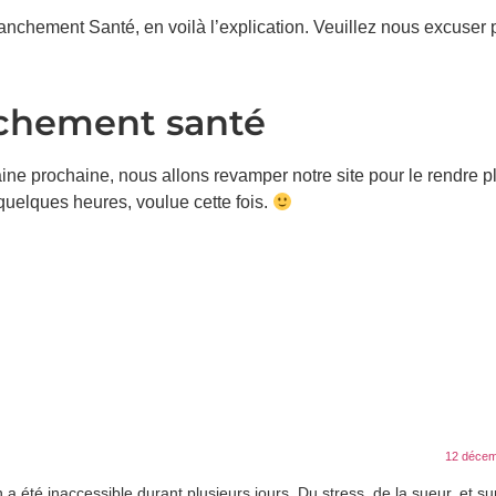
anchement Santé, en voilà l’explication. Veuillez nous excuser 
nchement santé
ine prochaine, nous allons revamper notre site pour le rendre p
e quelques heures, voulue cette fois.
12 décem
a été inaccessible durant plusieurs jours. Du stress, de la sueur, et s