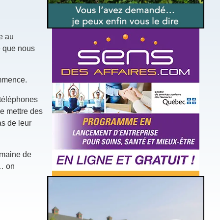
te au
ce que nous
ommence.
 téléphones
de mettre des
as de leur
emaine de
é… on