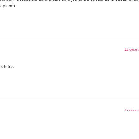
d’aplomb.
12 décem
s fêtes.
12 décem