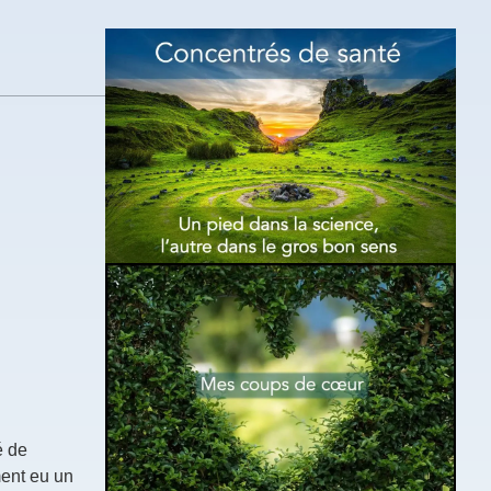
é de
ent eu un