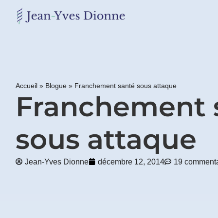
Restons
en
contact
Accueil
»
Blogue
»
Franchement santé sous attaque
Obtenez
Franchement 
gratuitement
mon
pdf
sous attaque
"BONS
GRAS,
MAUVAIS
GRAS"
Jean-Yves Dionne
décembre 12, 2014
19 commenta
en
vous
incrivant
à
mon
infolettre.