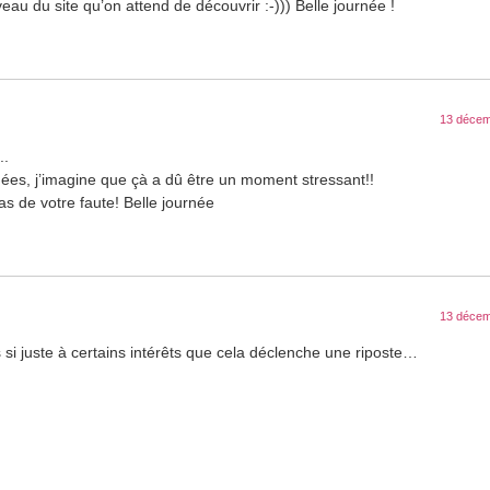
u du site qu’on attend de découvrir :-))) Belle journée !
13 décem
..
nées, j’imagine que çà a dû être un moment stressant!!
s de votre faute! Belle journée
13 décem
 si juste à certains intérêts que cela déclenche une riposte…