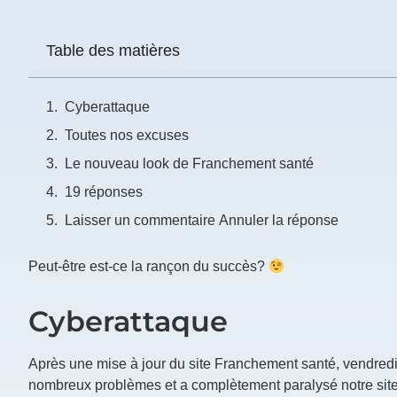
Prénom
Table des matières
*
Cyberattaque
Courriel
*
Toutes nos excuses
Le nouveau look de Franchement santé
Vous
pourrez
19 réponses
vous
désabonner
Laisser un commentaire Annuler la réponse
en
tout
temps
Peut-être est-ce la rançon du succès?
Cyberattaque
Je
m'abonne
!
Après une mise à jour du site Franchement santé, vendredi 
nombreux problèmes et a complètement paralysé notre sit