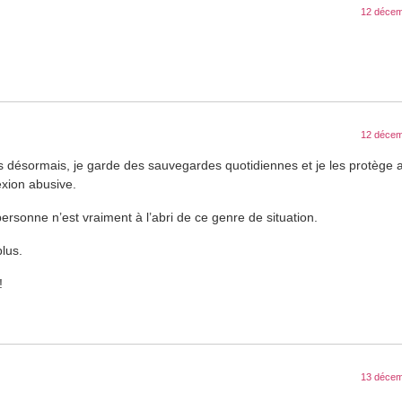
12 décem
12 décem
is désormais, je garde des sauvegardes quotidiennes et je les protège
exion abusive.
rsonne n’est vraiment à l’abri de ce genre de situation.
plus.
!
13 décem