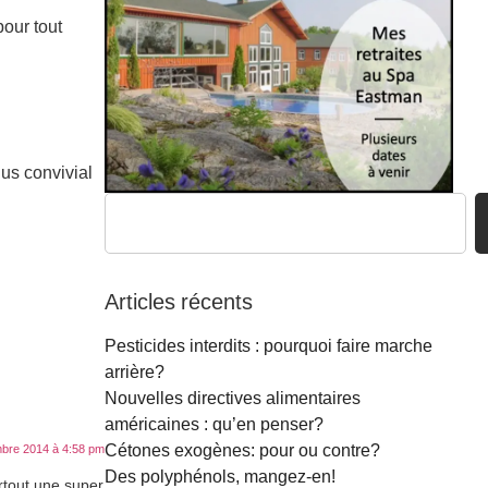
pour tout
lus convivial
Articles récents
Pesticides interdits : pourquoi faire marche
arrière?
Nouvelles directives alimentaires
américaines : qu’en penser?
Cétones exogènes: pour ou contre?
bre 2014 à 4:58 pm
Des polyphénols, mangez-en!
urtout une super