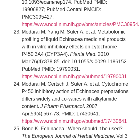
10.1093/ecam/nep174. PubMed PMID:
19906827; PubMed Central PMCID:
PMC3095427.
https://www.ncbi.nlm.nih.gov/pmc/articles/PMC30954
Modarai M, Yang M, Suter A, et al. Metabolomic
profiling of liquid Echinacea medicinal products
with in vitro inhibitory effects on cytochrome
P450 3A4 (CYP3A4).
Planta Med
. 2010
Mar;76(4):378-85. doi: 10.1055/s-0029-1186152.
PubMed PMID: 19790031.
https://www.ncbi.nlm.nih.gov/pubmed/19790031
Modarai M, Gertsch J, Suter A, et al. Cytochrome
P450 inhibitory action of Echinacea preparations
differs widely and co-varies with alkylamide
content.
J Pharm Pharmacol
. 2007
Apr;59(4):567-73. PMID: 17430641.
https://www.ncbi.nlm.nih.gov/pubmed/17430641
Bone K. Echinacea : When should it be used?
The European Journal of Herbal Medicine
, Vol 3