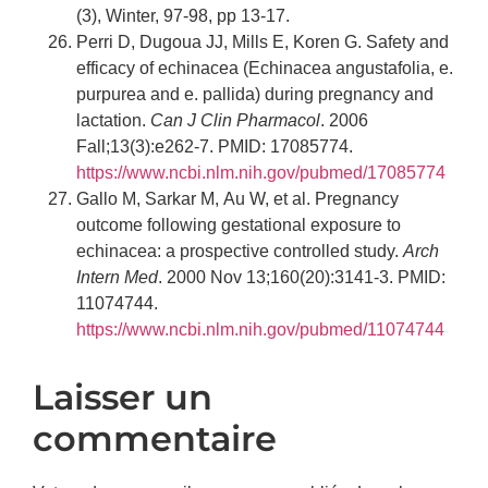
(3), Winter, 97-98, pp 13-17.
Perri D, Dugoua JJ, Mills E, Koren G. Safety and
efficacy of echinacea (Echinacea angustafolia, e.
purpurea and e. pallida) during pregnancy and
lactation.
Can J Clin Pharmacol
. 2006
Fall;13(3):e262-7. PMID: 17085774.
https://www.ncbi.nlm.nih.gov/pubmed/17085774
Gallo M, Sarkar M, Au W, et al. Pregnancy
outcome following gestational exposure to
echinacea: a prospective controlled study.
Arch
Intern Med
. 2000 Nov 13;160(20):3141-3. PMID:
11074744.
https://www.ncbi.nlm.nih.gov/pubmed/11074744
Laisser un
commentaire