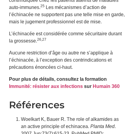
contrindiquée chez les patients atteints de maladies
25
auto-immunes.
Les mécanismes d’action de
l’échinacée ne supportent pas une telle mise en garde,
mais le jugement professionnel est de mise.
L’échinacée est considérée comme sécuritaire durant
26,27
la grossesse.
Aucune restriction d’âge ou autre ne s’applique à
l’échinacée, à l’exception des contrindications et
précautions énoncées ci-haut.
Pour plus de détails, consultez la formation
Immunité: résister aux infections
sur
Humain 360
Références
Woelkart K, Bauer R. The role of alkamides as
an active principle of echinacea.
Planta Med
.
2007 Jun;73(7):615-23. PubMed PMID: