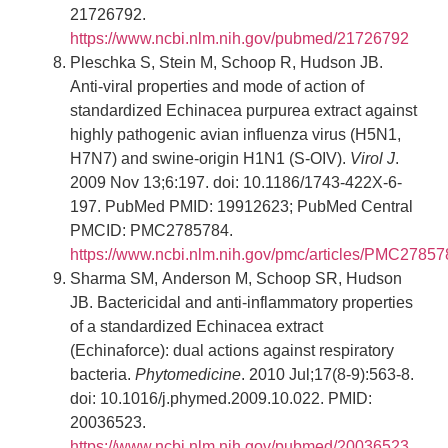
21726792.
https://www.ncbi.nlm.nih.gov/pubmed/21726792
Pleschka S, Stein M, Schoop R, Hudson JB.
Anti-viral properties and mode of action of
standardized Echinacea purpurea extract against
highly pathogenic avian influenza virus (H5N1,
H7N7) and swine-origin H1N1 (S-OIV).
Virol J
.
2009 Nov 13;6:197. doi: 10.1186/1743-422X-6-
197. PubMed PMID: 19912623; PubMed Central
PMCID: PMC2785784.
https://www.ncbi.nlm.nih.gov/pmc/articles/PMC27857
Sharma SM, Anderson M, Schoop SR, Hudson
JB. Bactericidal and anti-inflammatory properties
of a standardized Echinacea extract
(Echinaforce): dual actions against respiratory
bacteria.
Phytomedicine
. 2010 Jul;17(8-9):563-8.
doi: 10.1016/j.phymed.2009.10.022. PMID:
20036523.
https://www.ncbi.nlm.nih.gov/pubmed/20036523