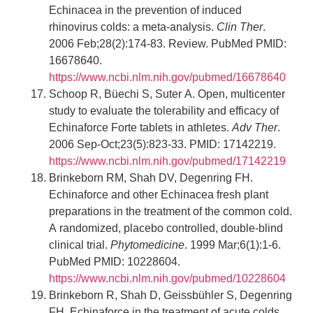
Echinacea in the prevention of induced
rhinovirus colds: a meta-analysis.
Clin Ther
.
2006 Feb;28(2):174-83. Review. PubMed PMID:
16678640.
https://www.ncbi.nlm.nih.gov/pubmed/16678640
Schoop R, Büechi S, Suter A. Open, multicenter
study to evaluate the tolerability and efficacy of
Echinaforce Forte tablets in athletes.
Adv Ther
.
2006 Sep-Oct;23(5):823-33. PMID: 17142219.
https://www.ncbi.nlm.nih.gov/pubmed/17142219
Brinkeborn RM, Shah DV, Degenring FH.
Echinaforce and other Echinacea fresh plant
preparations in the treatment of the common cold.
A randomized, placebo controlled, double-blind
clinical trial.
Phytomedicine
. 1999 Mar;6(1):1-6.
PubMed PMID: 10228604.
https://www.ncbi.nlm.nih.gov/pubmed/10228604
Brinkeborn R, Shah D, Geissbühler S, Degenring
FH. Echinaforce in the treatment of acute colds.