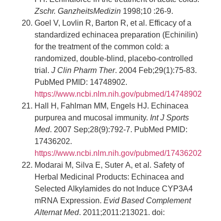
Zschr. GanzheitsMedizin
1998;10 :26-9.
Goel V, Lovlin R, Barton R, et al. Efficacy of a
standardized echinacea preparation (Echinilin)
for the treatment of the common cold: a
randomized, double-blind, placebo-controlled
trial.
J Clin Pharm Ther
. 2004 Feb;29(1):75-83.
PubMed PMID: 14748902.
https://www.ncbi.nlm.nih.gov/pubmed/14748902
Hall H, Fahlman MM, Engels HJ. Echinacea
purpurea and mucosal immunity.
Int
J Sports
Med
. 2007 Sep;28(9):792-7. PubMed PMID:
17436202.
https://www.ncbi.nlm.nih.gov/pubmed/17436202
Modarai M, Silva E, Suter A, et al. Safety of
Herbal Medicinal Products: Echinacea and
Selected Alkylamides do not Induce CYP3A4
mRNA Expression.
Evid Based Complement
Alternat Med
. 2011;2011:213021. doi: