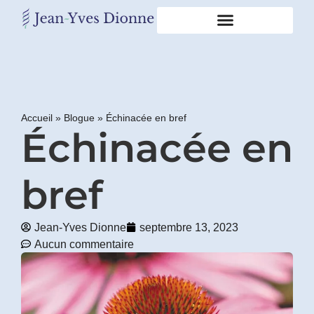
Restons
en
contact
Accueil
»
Blogue
»
Échinacée en bref
Échinacée en
Obtenez
gratuitement
mon
pdf
bref
"BONS
GRAS,
MAUVAIS
Jean-Yves Dionne
septembre 13, 2023
GRAS"
Aucun commentaire
en
vous
incrivant
à
mon
infolettre.