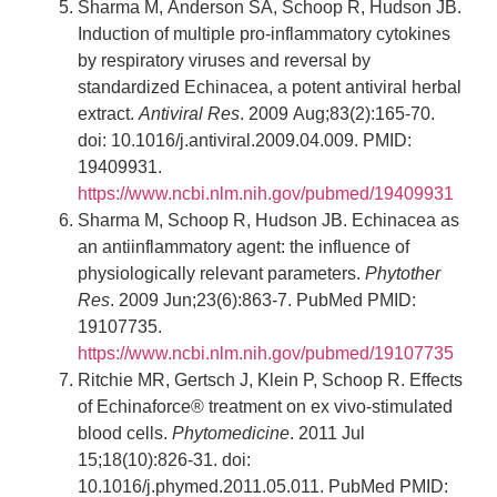
Sharma M, Anderson SA, Schoop R, Hudson JB.
Induction of multiple pro-inflammatory cytokines
by respiratory viruses and reversal by
standardized Echinacea, a potent antiviral herbal
extract.
Antiviral Res
. 2009 Aug;83(2):165-70.
doi: 10.1016/j.antiviral.2009.04.009. PMID:
19409931.
https://www.ncbi.nlm.nih.gov/pubmed/19409931
Sharma M, Schoop R, Hudson JB. Echinacea as
an antiinflammatory agent: the influence of
physiologically relevant parameters.
Phytother
Res
. 2009 Jun;23(6):863-7. PubMed PMID:
19107735.
https://www.ncbi.nlm.nih.gov/pubmed/19107735
Ritchie MR, Gertsch J, Klein P, Schoop R. Effects
of Echinaforce® treatment on ex vivo-stimulated
blood cells.
Phytomedicine
. 2011 Jul
15;18(10):826-31. doi:
10.1016/j.phymed.2011.05.011. PubMed PMID: