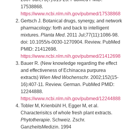
17538868.
https://www.ncbi.nlm.nih.gov/pubmed/17538868
Gertsch J. Botanical drugs, synergy, and network
pharmacology: forth and back to intelligent
mixtures.
Planta Med
. 2011 Jul;77(11):1086-98.
doi: 10.1055/s-0030-1270904. Review. PubMed
PMID: 21412698.
https://www.ncbi.nlm.nih.gov/pubmed/21412698
Bauer R. (New knowledge regarding the effect
and effectiveness of Echinacea purpurea
extracts)
Wien Med Wochenschr
. 2002;152(15-
16):407-11. Review. German. PubMed PMID:
12244888.
https://www.ncbi.nlm.nih.gov/pubmed/12244888
Tobler M, Krienbühl H, Egger M, et al.
Characterisitcs of whole fresh plant extracts.
Phytotherapie
. Schweiz. Zschr.
GanzheitsMedizin. 1994