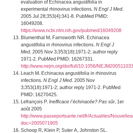
evaluation of Echinacea angustifolia in
experimental rhinovirus infections.
N Engl J Med
.
2005 Jul 28;353(4):341-8. PubMed PMID:
16049208.
https://www.ncbi.nlm.nih.gov/pubmed/16049208
Blumenthal M, Farnsworth NR. Echinacea
angustifolia in rhinovirus infections.
N Engl J
Med
. 2005 Nov 3;353(18):1971-2; author reply
1971-2. PubMed PMID: 16267331.
http://www.nejm.org/doi/full/10.1056/NEJM2005110
Leach M. Echinacea angustifolia in rhinovirus
infections.
N Engl J Med
. 2005 Nov
3;353(18):1971-2; author reply 1971-2. PubMed
PMID: 16270425.
Lefrançois P.
Inefficace l’échinacée? Pas sûr
, 1er
août 2005
http://www.passeportsante.net/fr/Actualites/Nouvelle
doc=2005071905
Schoop R, Klein P, Suter A, Johnston SL.