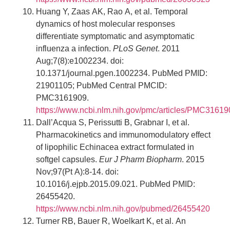
Huang Y, Zaas AK, Rao A, et al. Temporal
dynamics of host molecular responses
differentiate symptomatic and asymptomatic
influenza a infection.
PLoS Genet
. 2011
Aug;7(8):e1002234. doi:
10.1371/journal.pgen.1002234. PubMed PMID:
21901105; PubMed Central PMCID:
PMC3161909.
https://www.ncbi.nlm.nih.gov/pmc/articles/PMC31619
Dall’Acqua S, Perissutti B, Grabnar I, et al.
Pharmacokinetics and immunomodulatory effect
of lipophilic Echinacea extract formulated in
softgel capsules.
Eur J Pharm Biopharm
. 2015
Nov;97(Pt A):8-14. doi:
10.1016/j.ejpb.2015.09.021. PubMed PMID:
26455420.
https://www.ncbi.nlm.nih.gov/pubmed/26455420
Turner RB, Bauer R, Woelkart K, et al. An