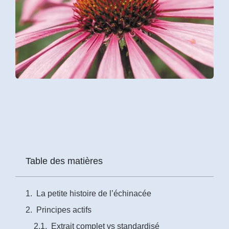
Prénom
*
Courriel
*
Vous
pourrez
vous
désabonner
en
tout
temps
Table des matières
Je
m'abonne
La petite histoire de l’échinacée
!
Principes actifs
Extrait complet vs standardisé