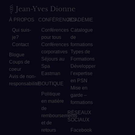
À PROPOS
CONFÉRENCES
ACADÉMIE
Qui suis-
Conférences
Catalogue
je?
pour tous
de
Contact
Conférences
formations
corporatives
Types de
Blogue
Séjours au
Formations
Coups de
Spa
Développer
coeur
Eastman
l’expertise
Avis de non-
en PSN
responsabilité
BOUTIQUE
Mise en
Politique
garde –
en matière
formations
de
RÉSEAUX
remboursements
SOCIAUX
et de
retours
Facebook