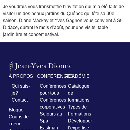
Je voudrais vous transmettre l’invitation qui m’a été faite de
visiter un des beaux jardins du Québec qui fête sa 30e
Prénom
*
saison. Diane Mackay et Yves Gagnon vous convient à St-
Didace, durant le mois d’août, pour une visite, table
jardinière et concert estival.
Courriel
*
Vous
pourrez
vous
désabonner
en
À PROPOS
CONFÉRENCES
ACADÉMIE
tout
temps
Qui suis-
Conférences
Catalogue
je?
pour tous
de
Contact
Conférences
formations
Je
corporatives
Types de
m'abonne
Blogue
Séjours au
Formations
!
Coups de
Spa
Développer
coeur
Eastman
l’expertise