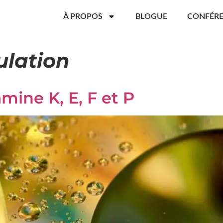
À PROPOS
BLOGUE
CONFÉR
lation
amine K, E, F et P