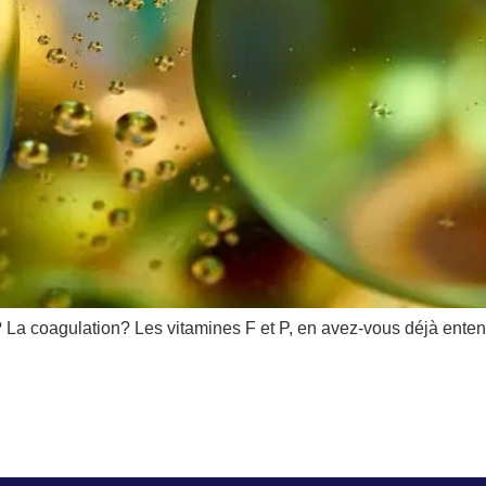
? La coagulation? Les vitamines F et P, en avez-vous déjà enten