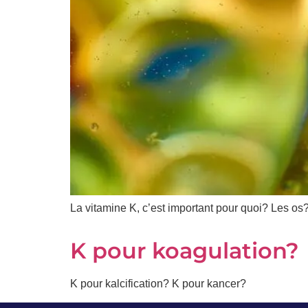
Prénom
*
Courriel
*
Vous
pourrez
vous
désabonner
en
tout
temps
La vitamine K, c’est important pour quoi? Les os
Je
K pour koagulation?
m'abonne
!
K pour kalcification? K pour kancer?