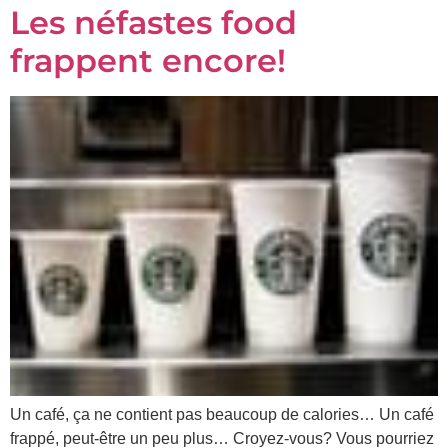
Les néfastes food
Prénom
frappent encore!
*
Courriel
*
Vous
pourrez
vous
désabonner
en
tout
temps
Je
m'abonne
!
Un café, ça ne contient pas beaucoup de calories… Un café
frappé, peut-être un peu plus… Croyez-vous? Vous pourriez