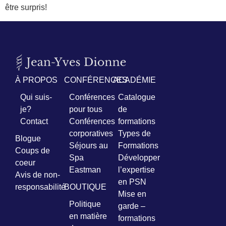
être surpris!
À PROPOS
CONFÉRENCES
ACADÉMIE
Qui suis-
Conférences
Catalogue
je?
pour tous
de
Contact
Conférences
formations
corporatives
Types de
Blogue
Séjours au
Formations
Coups de
Spa
Développer
coeur
Eastman
l’expertise
Avis de non-
en PSN
responsabilité
BOUTIQUE
Mise en
Politique
garde –
en matière
formations