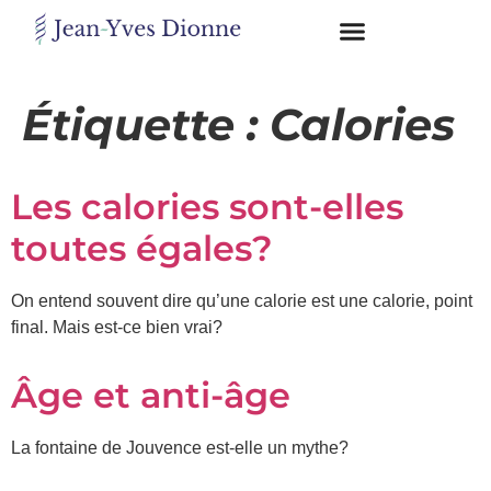
Restons
en
Étiquette :
Calories
contact
Les calories sont-elles
Obtenez
gratuitement
toutes égales?
mon
pdf
"BONS
On entend souvent dire qu’une calorie est une calorie, point
GRAS,
final. Mais est-ce bien vrai?
MAUVAIS
GRAS"
en
Âge et anti-âge
vous
incrivant
La fontaine de Jouvence est-elle un mythe?
à
mon
infolettre.