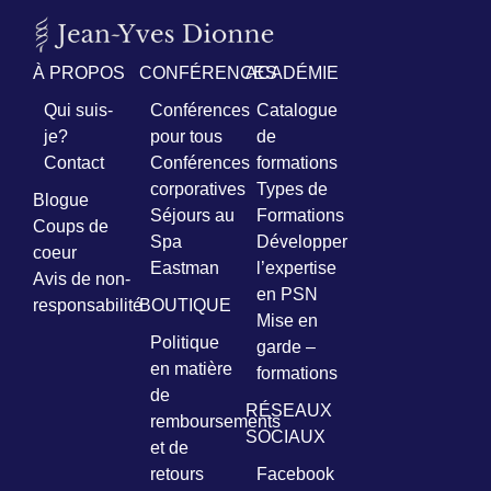
Prénom
*
À PROPOS
CONFÉRENCES
ACADÉMIE
Qui suis-
Conférences
Catalogue
Courriel
je?
pour tous
de
*
Contact
Conférences
formations
corporatives
Types de
Blogue
Vous
Séjours au
Formations
pourrez
Coups de
Spa
Développer
vous
coeur
désabonner
Eastman
l’expertise
Avis de non-
en
en PSN
tout
responsabilité
BOUTIQUE
Mise en
temps
Politique
garde –
en matière
formations
Je
de
RÉSEAUX
m'abonne
remboursements
!
SOCIAUX
et de
retours
Facebook