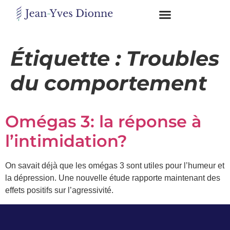
Restons
en
Étiquette :
Troubles
contact
du comportement
Obtenez
gratuitement
Omégas 3: la réponse à
mon
pdf
l’intimidation?
"BONS
GRAS,
MAUVAIS
On savait déjà que les omégas 3 sont utiles pour l’humeur et
GRAS"
la dépression. Une nouvelle étude rapporte maintenant des
en
vous
effets positifs sur l’agressivité.
incrivant
à
mon
infolettre.